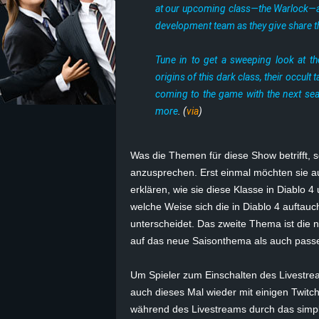
at our upcoming class—the Warlock—a
development team as they give share th
z
e
Tune in to get a sweeping look at th
origins of this dark class, their occult t
i
coming to the game with the next seas
more
. (
via
)
c
h
Was die Themen für diese Show betrifft, s
anzusprechen. Erst einmal möchten sie 
n
erklären, wie sie diese Klasse in Diablo 
welche Weise sich die in Diablo 4 auftau
e
unterscheidet. Das zweite Thema ist die n
auf das neue Saisonthema als auch pass
t
Um Spieler zum Einschalten des Livestrea
e
auch dieses Mal wieder mit einigen Twit
r
während des Livestreams durch das simpl