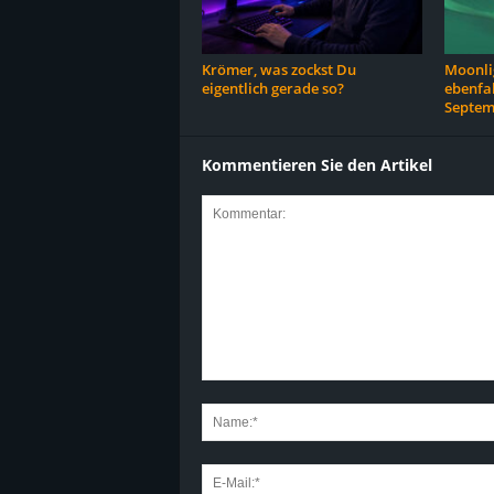
Krömer, was zockst Du
Moonlig
eigentlich gerade so?
ebenfal
Septem
Kommentieren Sie den Artikel