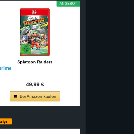
ANGEBOT
Splatoon Raiders
49,99 €
Bei Amazon kaufen
eige