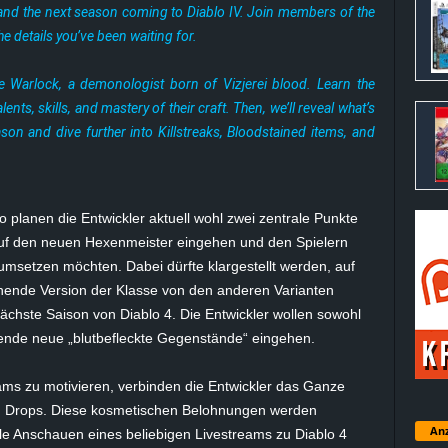
nd the next season coming to Diablo IV. Join members of the
e details you’ve been waiting for.
e Warlock, a demonologist born of Vizjerei blood. Learn the
alents, skills, and mastery of their craft. Then, we’ll reveal what’s
on and dive further into Killstreaks, Bloodstained items, and
o planen die Entwickler aktuell wohl zwei zentrale Punkte
auf den neuen Hexenmeister eingehen und den Spielern
4 umsetzen möchten. Dabei dürfte klargestellt werden, auf
chende Version der Klasse von den anderen Varianten
ächste Saison von Diablo 4. Die Entwickler wollen sowohl
ende neue „blutbefleckte Gegenstände“ eingehen.
ms zu motivieren, verbinden die Entwickler das Ganze
ch Drops. Diese kosmetischen Belohnungen werden
Anz
e Anschauen eines beliebigen Livestreams zu Diablo 4