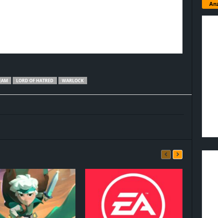
Anz
EAM
LORD OF HATRED
WARLOCK