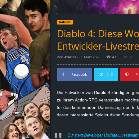
d
e
GAMING
–
Diablo 4: Diese Wo
E
Entwickler-Livest
i
Von
Azurios
-
3. März 2026
431
0
n
Facebook
X
Pi
a
Die Entwickler von Diablo 4 kündigten ges
u
zu ihrem Action-RPG veranstalten möchten
für den kommenden Donnerstag, den 5. M
s
daran interessierte Spieler diese Sendun
g
Our next Developer Update Livestream
e