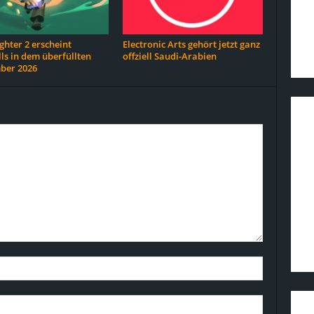
hter 2 erscheint
Electronic Arts gehört jetzt ganz
ls in dem überfüllten
offziell Saudi-Arabien
ber 2026