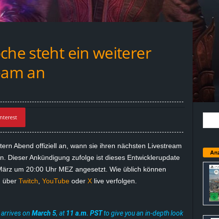
che steht ein weiterer
ream an
nterest
tern Abend offiziell an, wann sie ihren nächsten Livestream
Anz
. Dieser Ankündigung zufolge ist dieses Entwicklerupdate
ärz um 20:00 Uhr MEZ angesetzt. Wie üblich können
g über
Twitch
,
YouTube
oder
X
live verfolgen.
 arrives on
March 5
, at
11 a.m. PST
to give you an in-depth look