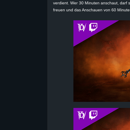
verdient. Wer 30 Minuten anschaut, darf
B
freuen und das Anschauen von 60 Minuten
l
o
g
!