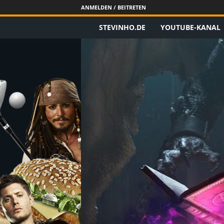
ANMELDEN / BEITRETEN
STEVINHO.DE
YOUTUBE-KANAL
S
t
e
v
i
n
h
o
.