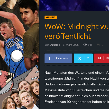
d
e
GAMING
–
WoW: Midnight wur
E
veröffentlicht
i
Von
Azurios
-
3. März 2026
543
2
n
Facebook
X
Pi
a
Nach Monaten des Wartens und einem Vo
u
Erweiterung „Midnight“ in der Nacht von ge
Dadurch können jetzt endlich alle Käufer
s
Maximalstufe von 90 erreichen und die n
beinhaltet Midnight natürlich auch wieder
g
Erreichen von 90 abgearbeitet haben soll
e