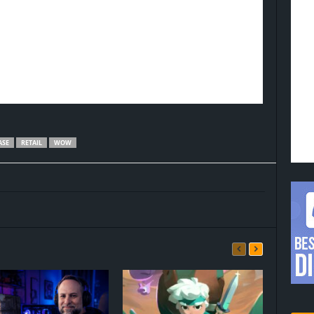
ASE
RETAIL
WOW