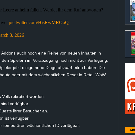
r Leere anheim fallen. Werdet ihr dem Ruf antworten?
live.
pic.twitter.com/HisRwMROoQ
arch 3, 2026
s Addons auch noch eine Reihe von neuen Inhalten in
en den Spielern im Vorabzugang noch nicht zur Verfügung,
 Spieler jetzt einige neue Dinge abzuarbeiten haben. Die
eute oder mit dem wöchentlichen Reset in Retail WoW
 Volk rekrutiert werden.
sind verfügbar.
Quests ihrer Besucher an.
n ist verfügbar.
r temporären wöchentlichen ID verfügbar.
Anz