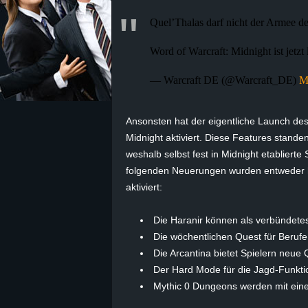
Quel’Thalas darf nicht der Armee de
z
Word of Warcraft: Midnight ist jetzt 
e
— Warcraft DE (@Warcraft_DE)
M
i
c
Ansonsten hat der eigentliche Launch de
Midnight aktiviert. Diese Features stand
h
weshalb selbst fest in Midnight etablierte
folgenden Neuerungen wurden entweder h
n
aktiviert:
e
Die Haranir können als verbündetes
Die wöchentlichen Quest für Berufe 
t
Die Arcantina bietet Spielern neue 
e
Der Hard Mode für die Jagd-Funktio
Mythic 0 Dungeons werden mit eine
r