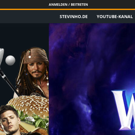
ANMELDEN / BEITRETEN
STEVINHO.DE
YOUTUBE-KANAL
S
t
e
v
i
n
h
o
.