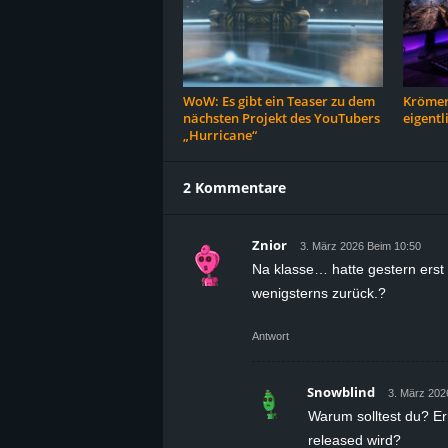
WoW: Es gibt ein Teaser zu dem
Krömer
nächsten Projekt des YouTubers
eigentl
„Hurricane“
2 Kommentare
Znior
3. März 2026 Beim 10:50
Na klasse… hatte gestern erst 
wenigsterns zurück.?
Antwort
Snowblind
3. März 202
Warum solltest du? E
released wird?