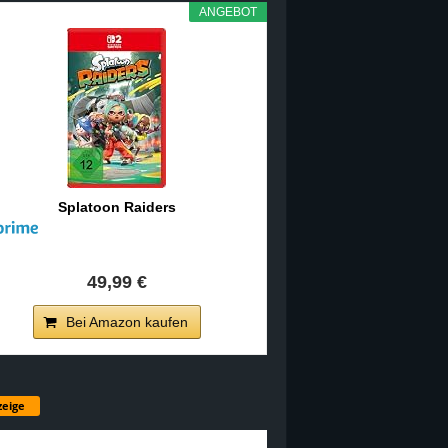
ANGEBOT
Splatoon Raiders
49,99 €
Bei Amazon kaufen
eige