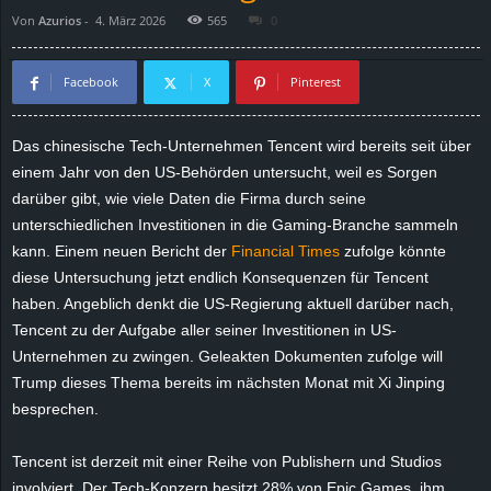
Von
Azurios
-
4. März 2026
565
0
d
e
Facebook
X
Pinterest
–
Das chinesische Tech-Unternehmen Tencent wird bereits seit über
einem Jahr von den US-Behörden untersucht, weil es Sorgen
E
darüber gibt, wie viele Daten die Firma durch seine
i
unterschiedlichen Investitionen in die Gaming-Branche sammeln
kann. Einem neuen Bericht der
Financial Times
zufolge könnte
n
diese Untersuchung jetzt endlich Konsequenzen für Tencent
haben. Angeblich denkt die US-Regierung aktuell darüber nach,
a
Tencent zu der Aufgabe aller seiner Investitionen in US-
Unternehmen zu zwingen. Geleakten Dokumenten zufolge will
u
Trump dieses Thema bereits im nächsten Monat mit Xi Jinping
besprechen.
s
Tencent ist derzeit mit einer Reihe von Publishern und Studios
g
involviert. Der Tech-Konzern besitzt 28% von Epic Games, ihm