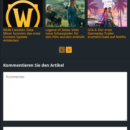
WoW Camelot: Data
Legend of Zelda: Viele
GTA 6: Der erste
Miner konnten das erste
neue Schauspieler für
Gameplay-Trailer
Content Update
den Film wurden enthüllt
erscheint bald auf Netflix
entdecken
Kommentieren Sie den Artikel