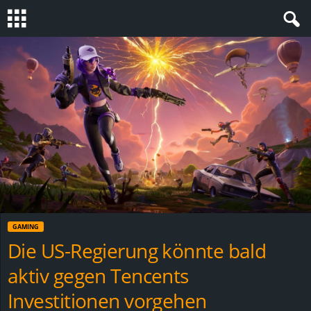
S
t
e
v
i
n
GAMING
h
Die US-Regierung könnte bald
aktiv gegen Tencents
o
Investitionen vorgehen
.