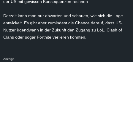
der US mit gewissen Konsequenzen rechnen.
r
Derzeit kann man nur abwarten und schauen, wie sich die Lage
B
entwickelt. Es gibt aber zumindest die Chance darauf, dass US-
l
Nutzer irgendwann in der Zukunft den Zugang zu LoL, Clash of
Clans oder sogar Fortnite verlieren könnten.
o
g
Anzeige
!