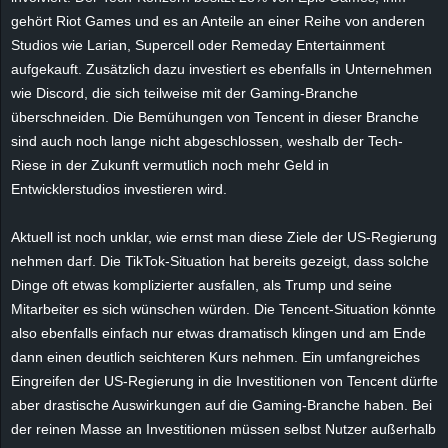
e
gehört Riot Games und es an Anteile an einer Reihe von anderen
Studios wie Larian, Supercell oder Remeday Entertainment
z
aufgekauft. Zusätzlich dazu investiert es ebenfalls in Unternehmen
wie Discord, die sich teilweise mit der Gaming-Branche
e
überschneiden. Die Bemühungen von Tencent in dieser Branche
sind auch noch lange nicht abgeschlossen, weshalb der Tech-
i
Riese in der Zukunft vermutlich noch mehr Geld in
Entwicklerstudios investieren wird.
c
Aktuell ist noch unklar, wie ernst man diese Ziele der US-Regierung
h
nehmen darf. Die TikTok-Situation hat bereits gezeigt, dass solche
n
Dinge oft etwas komplizierter ausfallen, als Trump und seine
Mitarbeiter es sich wünschen würden. Die Tencent-Situation könnte
e
also ebenfalls einfach nur etwas dramatisch klingen und am Ende
dann einen deutlich seichteren Kurs nehmen. Ein umfangreiches
t
Eingreifen der US-Regierung in die Investitionen von Tencent dürfte
aber drastische Auswirkungen auf die Gaming-Branche haben. Bei
e
der reinen Masse an Investitionen müssen selbst Nutzer außerhalb