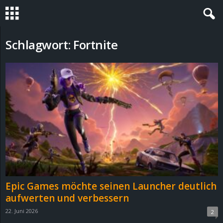
S
Schlagwort: Fortnite
t
e
v
i
n
h
Epic Games möchte seinen Launcher deutlich
o
aufwerten und verbessern
22. Juni 2026
2
.