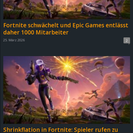
r
B
Fortnite schwächelt und Epic Games entlässt
l
daher 1000 Mitarbeiter
25. März 2026
2
o
g
!
Shrinkflation in Fortnite: Spieler rufen zu