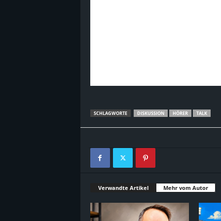
B
l
o
g
!
SCHLAGWORTE
DISKUSSION
HÖRER
TALK
Verwandte Artikel
Mehr vom Autor