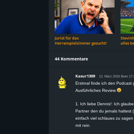
Jurist für das
Stevinh
Herrenspielzimmer gesucht!
alles b
44 Kommentare
Kasur1309
13. März 2026 Beim 17:
Erstmal finde ich den Podcast 
Ausführliches Review
1. Ich liebe Dennis!: Ich glau
Partner den du jemals hattest (
einfach viel schlaues zu sage
mit rein.