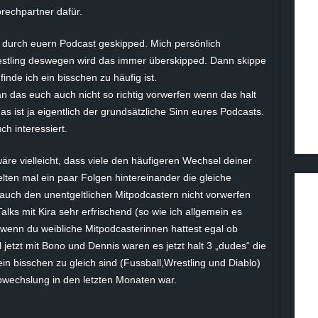
sprechpartner dafür.
el durch euern Podcast geskipped. Mich persönlich
restling deswegen wird das immer überskipped. Dann skippe
finde ich ein bisschen zu häufig ist.
n das euch auch nicht so richtig vorwerfen wenn das halt
s ist ja eigentlich der grundsätzliche Sinn eures Podcasts.
h interessiert.
äre vielleicht, dass viele den häufigeren Wechsel deiner
elten mal ein paar Folgen hintereinander die gleiche
auch den unentgeltlichen Mitpodcastern nicht vorwerfen
Talks mit Kira sehr erfrischend (so wie ich allgemein es
 wenn du weibliche Mitpodcasterinnen hattest egal ob
l jetzt mit Bono und Dennis waren es jetzt halt 3 „dudes“ die
 ein bisschen zu gleich sind (Fussball,Wrestling und Diablo)
bwechslung in den letzten Monaten war.