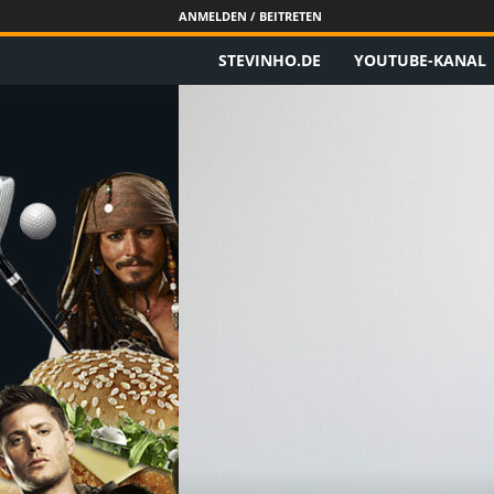
ANMELDEN / BEITRETEN
STEVINHO.DE
YOUTUBE-KANAL
S
t
e
v
i
n
h
o
.