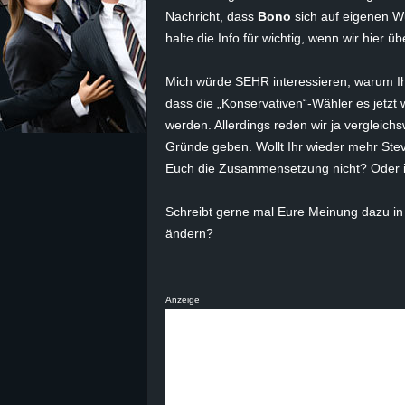
Nachricht, dass
Bono
sich auf eigenen W
z
halte die Info für wichtig, wenn wir hier 
e
Mich würde SEHR interessieren, warum Ihr i
dass die „Konservativen“-Wähler es jetzt w
i
werden. Allerdings reden wir ja vergleich
Gründe geben. Wollt Ihr wieder mehr Ste
c
Euch die Zusammensetzung nicht? Oder i
h
Schreibt gerne mal Eure Meinung dazu in
n
ändern?
e
Anzeige
t
e
r