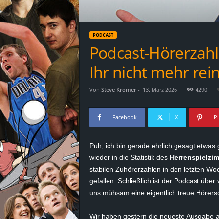
d
e
PODCAST
–
Podcast-Hörerzahl
E
Ihr nicht mehr re
i
Von
Steve Krömer
-
13. März 2026
4290
n
Facebook
X
Pi
a
Puh, ich bin gerade ehrlich gesagt etwas
u
wieder in die Statistik des
Herrenspielzi
stabilen Zuhörerzahlen in den letzten Woc
s
gefallen. Schließlich ist der Podcast übe
uns mühsam eine eigentlich treue Hörersc
g
e
Wir haben gestern die neueste Ausgabe a