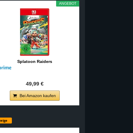
ANGEBOT
Splatoon Raiders
49,99 €
Bei Amazon kaufen
eige