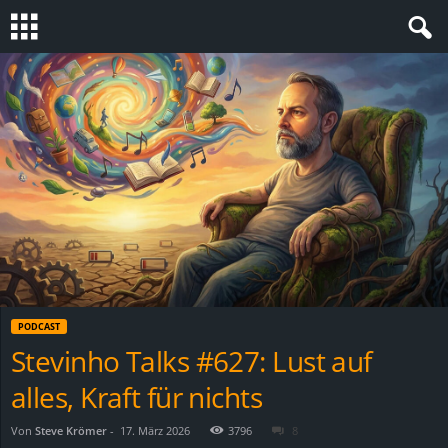
S
t
e
v
i
n
PODCAST
h
Stevinho Talks #627: Lust auf
alles, Kraft für nichts
o
.
Von
Steve Krömer
-
17. März 2026
3796
8