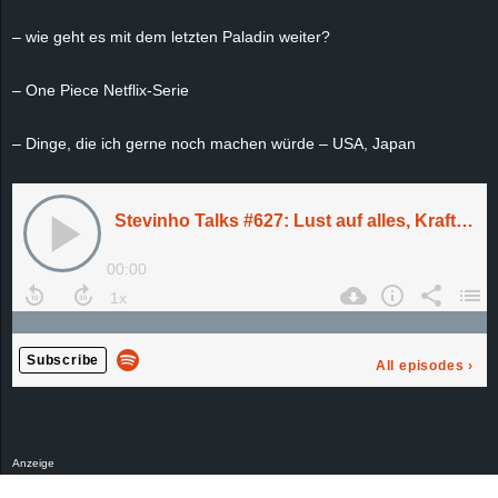
e
– wie geht es mit dem letzten Paladin weiter?
z
– One Piece Netflix-Serie
e
– Dinge, die ich gerne noch machen würde – USA, Japan
i
c
h
n
e
t
e
Anzeige