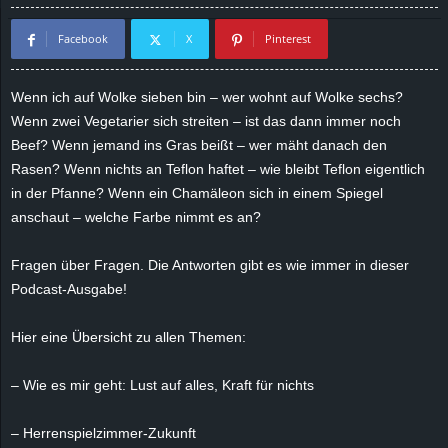
d
Facebook
X
Pinterest
e
Wenn ich auf Wolke sieben bin – wer wohnt auf Wolke sechs?
–
Wenn zwei Vegetarier sich streiten – ist das dann immer noch
Beef? Wenn jemand ins Gras beißt – wer mäht danach den
E
Rasen? Wenn nichts an Teflon haftet – wie bleibt Teflon eigentlich
in der Pfanne? Wenn ein Chamäleon sich in einem Spiegel
i
anschaut – welche Farbe nimmt es an?
n
Fragen über Fragen. Die Antworten gibt es wie immer in dieser
Podcast-Ausgabe!
a
u
Hier eine Übersicht zu allen Themen:
s
– Wie es mir geht: Lust auf alles, Kraft für nichts
g
– Herrenspielzimmer-Zukunft