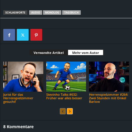
SCHLAGWORTE
AUDIO
MONOLOG
TAGEBUCH
Verwandte Artikel
Mehr vom Autor
Jurist für das
Stevinho Talks #632:
Herrenspielzimmer #264:
Herrenspielzimmer
Früher war alles besser
Zwei Stunden mit Onkel
gesucht!
Barlow
8 Kommentare