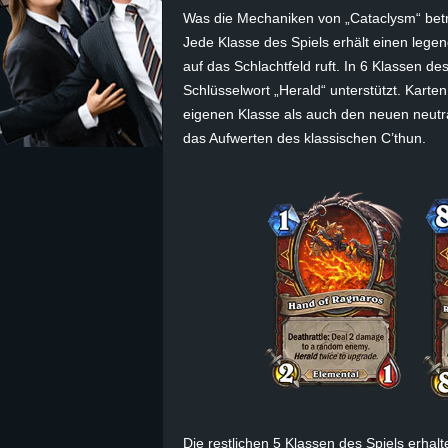
Was die Mechaniken von „Cataclysm“ betrif
z
Jede Klasse des Spiels erhält einen lege
auf das Schlachtfeld ruft. In 6 Klassen d
e
Schlüsselwort „Herald“ unterstützt. Karte
eigenen Klasse als auch den neuen neutr
i
das Aufwerten des klassischen C’thun.
c
h
n
e
t
e
r
Die restlichen 5 Klassen des Spiels erhalt