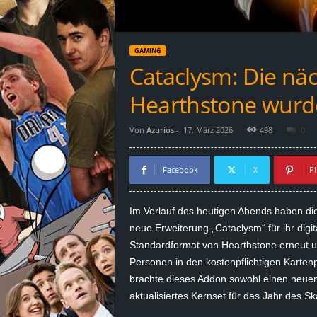
d
e
GAMING
–
Cataclysm: Die näc
E
Hearthstone wurde
i
Von
Azurios
-
17. März 2026
498
0
n
Facebook
X
Pi
a
Im Verlauf des heutigen Abends haben die 
u
neue Erweiterung „Cataclysm“ für ihr digit
Standardformat von Hearthstone erneut um
s
Personen in den kostenpflichtigen Karten
brachte dieses Addon sowohl einen neuen 
g
aktualisiertes Kernset für das Jahr des Sk
e