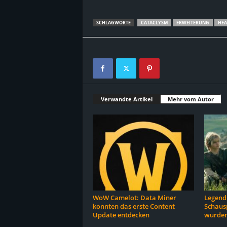
SCHLAGWORTE
CATACLYSM
ERWEITERUNG
HEA
Verwandte Artikel
Mehr vom Autor
WoW Camelot: Data Miner
Legend 
konnten das erste Content
Schausp
Update entdecken
wurden