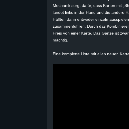
Mechanik sorgt dafür, dass Karten mit „Sha
B
landet links in der Hand und die andere H
Hälften dann entweder einzeln ausspielen
l
zusammenführen. Durch das Kombinieren de
Preis von einer Karte. Das Ganze ist zwa
o
mächtig.
g
Eine komplette Liste mit allen neuen Kar
!