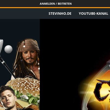
ANMELDEN / BEITRETEN
STEVINHO.DE
YOUTUBE-KANAL
S
t
e
v
i
n
h
o
.