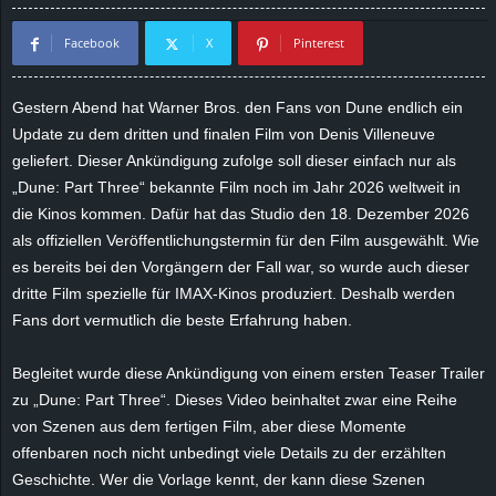
d
Facebook
X
Pinterest
e
Gestern Abend hat Warner Bros. den Fans von Dune endlich ein
–
Update zu dem dritten und finalen Film von Denis Villeneuve
geliefert. Dieser Ankündigung zufolge soll dieser einfach nur als
E
„Dune: Part Three“ bekannte Film noch im Jahr 2026 weltweit in
die Kinos kommen. Dafür hat das Studio den 18. Dezember 2026
i
als offiziellen Veröffentlichungstermin für den Film ausgewählt. Wie
es bereits bei den Vorgängern der Fall war, so wurde auch dieser
n
dritte Film spezielle für IMAX-Kinos produziert. Deshalb werden
Fans dort vermutlich die beste Erfahrung haben.
a
u
Begleitet wurde diese Ankündigung von einem ersten Teaser Trailer
zu „Dune: Part Three“. Dieses Video beinhaltet zwar eine Reihe
s
von Szenen aus dem fertigen Film, aber diese Momente
offenbaren noch nicht unbedingt viele Details zu der erzählten
g
Geschichte. Wer die Vorlage kennt, der kann diese Szenen