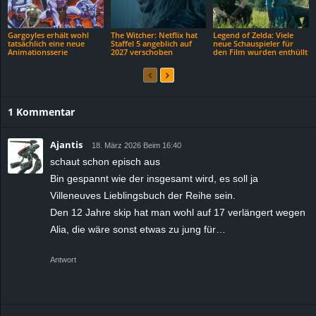
Gargoyles erhält wohl
The Witcher: Netflix hat
Legend of Zelda: Viele
tatsächlich eine neue
Staffel 5 angeblich auf
neue Schauspieler für
Animationsserie
2027 verschoben
den Film wurden enthüllt
1 Kommentar
Ajantis
18. März 2026 Beim 16:40
schaut schon episch aus
Bin gespannt wie der insgesamt wird, es soll ja
Villeneuves Lieblingsbuch der Reihe sein.
Den 12 Jahre skip hat man wohl auf 17 verlängert wegen
Alia, die wäre sonst etwas zu jung für…
Antwort