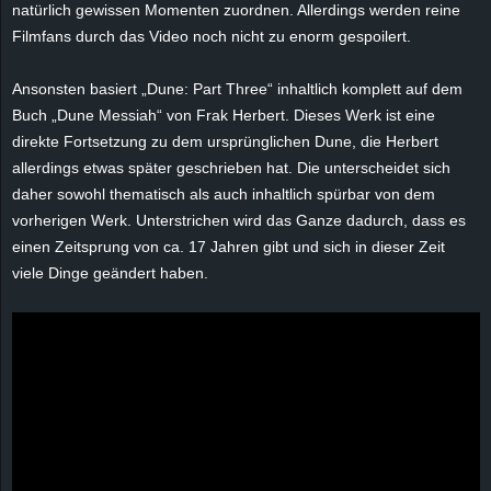
natürlich gewissen Momenten zuordnen. Allerdings werden reine
e
Filmfans durch das Video noch nicht zu enorm gespoilert.
z
Ansonsten basiert „Dune: Part Three“ inhaltlich komplett auf dem
Buch „Dune Messiah“ von Frak Herbert. Dieses Werk ist eine
e
direkte Fortsetzung zu dem ursprünglichen Dune, die Herbert
i
allerdings etwas später geschrieben hat. Die unterscheidet sich
daher sowohl thematisch als auch inhaltlich spürbar von dem
c
vorherigen Werk. Unterstrichen wird das Ganze dadurch, dass es
einen Zeitsprung von ca. 17 Jahren gibt und sich in dieser Zeit
h
viele Dinge geändert haben.
n
e
t
e