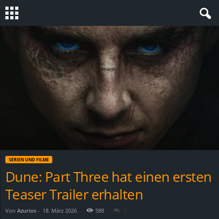
S
t
e
v
i
n
SERIEN UND FILME
h
Dune: Part Three hat einen ersten
Teaser Trailer erhalten
o
.
Von
Azurios
-
18. März 2026
588
1