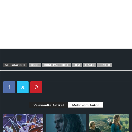
SCHLAGWORTE
DUNE
DUNE: PART THREE
FILM
TEASER
TRAILER
Verwandte Artikel
Mehr vom Autor