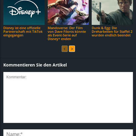
Disney ist eine offizielle
Mandoverse: Der Film
Dunk & Egg: Die
Partnerschaft mit TikTok
von Dave Filonis könnte
Dreharbeiten für Staffel 2
eingegangen
als Event-Serie auf
wurden endlich beendet
Disney+ enden
Kommentieren Sie den Artikel