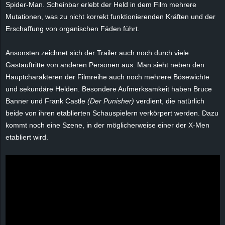
Spider-Man. Scheinbar erlebt der Held in dem Film mehrere
e
Mutationen, was zu nicht korrekt funktionierenden Kräften und der
Erschaffung von organischen Fäden führt.
z
Ansonsten zeichnet sich der Trailer auch noch durch viele
e
Gastauftritte von anderen Personen aus. Man sieht neben den
i
Hauptcharakteren der Filmreihe auch noch mehrere Bösewichte
und sekundäre Helden. Besondere Aufmerksamkeit haben Bruce
c
Banner und Frank Castle
(Der Punisher)
verdient, die natürlich
beide von ihren etablierten Schauspielern verkörpert werden. Dazu
h
kommt noch eine Szene, in der möglicherweise einer der X-Men
etabliert wird.
n
e
t
e