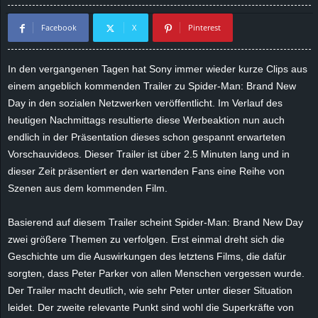
d
Facebook
X
Pinterest
e
In den vergangenen Tagen hat Sony immer wieder kurze Clips aus
–
einem angeblich kommenden Trailer zu Spider-Man: Brand New
Day in den sozialen Netzwerken veröffentlicht. Im Verlauf des
E
heutigen Nachmittags resultierte diese Werbeaktion nun auch
endlich in der Präsentation dieses schon gespannt erwarteten
i
Vorschauvideos. Dieser Trailer ist über 2.5 Minuten lang und in
dieser Zeit präsentiert er den wartenden Fans eine Reihe von
n
Szenen aus dem kommenden Film.
a
Basierend auf diesem Trailer scheint Spider-Man: Brand New Day
u
zwei größere Themen zu verfolgen. Erst einmal dreht sich die
Geschichte um die Auswirkungen des letztens Films, die dafür
s
sorgten, dass Peter Parker von allen Menschen vergessen wurde.
Der Trailer macht deutlich, wie sehr Peter unter dieser Situation
g
leidet. Der zweite relevante Punkt sind wohl die Superkräfte von