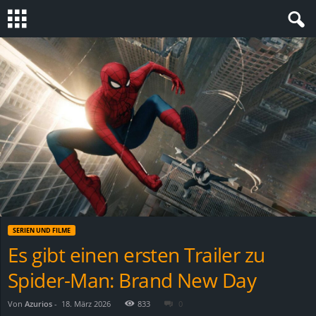
S
t
e
v
i
n
SERIEN UND FILME
h
Es gibt einen ersten Trailer zu
Spider-Man: Brand New Day
o
.
Von
Azurios
-
18. März 2026
833
0