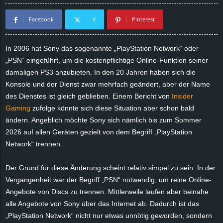
d
Facebook
X
Pinterest
e
In 2006 hat Sony das sogenannte „PlayStation Network“ oder
–
„PSN“ eingeführt, um die kostenpflichtige Online-Funktion seiner
damaligen PS3 anzubieten. In den 20 Jahren haben sich die
E
Konsole und der Dienst zwar mehrfach geändert, aber der Name
des Dienstes ist gleich geblieben. Einem Bericht von
Insider
i
Gaming
zufolge könnte sich diese Situation aber schon bald
ändern. Angeblich möchte Sony sich nämlich bis zum Sommer
n
2026 auf allen Geräten gezielt von dem Begriff „PlayStation
Network“ trennen.
a
u
Der Grund für diese Änderung scheint relativ simpel zu sein. In der
Vergangenheit war der Begriff „PSN“ notwendig, um reine Online-
s
Angebote von Discs zu trennen. Mittlerweile laufen aber beinahe
alle Angebote von Sony über das Internet ab. Dadurch ist das
g
„PlayStation Network“ nicht nur etwas unnötig geworden, sondern