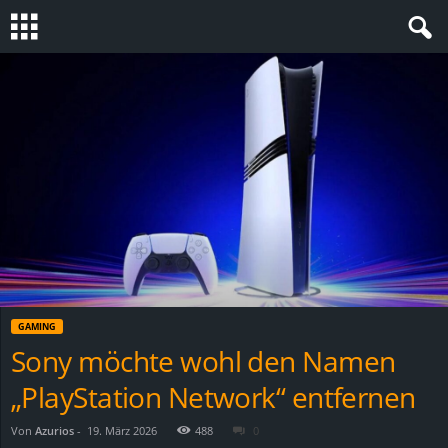
S
t
e
v
i
n
GAMING
h
Sony möchte wohl den Namen
„PlayStation Network“ entfernen
o
.
Von
Azurios
-
19. März 2026
488
0