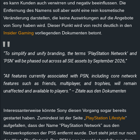
es kann Kunden auch verwirren und negativ beeinflussen. Die
e
Entfernung des Namens soll aber wohl eine rein kosmetische
Veränderung darstellen, die keine Auswirkungen auf die Angebote
z
von Sony haben wird. Dieser Punkt wird von recht deutlich in den
Insider Gaming
vorliegenden Dokumenten betont.
e
i
“To simplify and unify branding, the terms ‘PlayStation Network’ and
c
‘PSN’ will be phased out across all SIE assets by September 2026,”
h
“All features currently associated with PSN, including core network
features such as friends, multiplayer, and trophies, will remain
n
unaffected and available to players.” – Zitate aus den Dokumenten
e
Interessanterweise könnte Sony diesen Vorgang sogar bereits
t
gestartet haben. Zumindest ist der Seite „
PlayStation Lifestyle
“
aufgefallen, dass der Name “PlayStation Network” aus den
e
Netzwerkoptionen der PS5 entfernt wurde. Dort steht jetzt nur noch