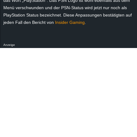
das Wort „PlayStation“. Das PSN Logo ist wohl ebenfalls aus dem
r
Menü verschwunden und der PSN-Status wird jetzt nur noch als
PlayStation Status bezeichnet. Diese Anpassungen bestätigten auf
B
jeden Fall den Bericht von
Insider Gaming
.
l
o
Anzeige
g
!