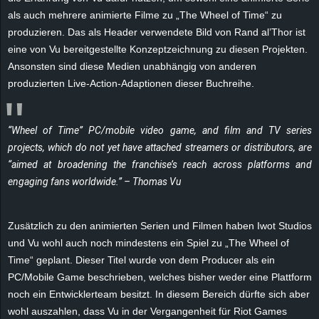
e
als auch mehrere animierte Filme zu „The Wheel of Time“ zu
produzieren. Das als Header verwendete Bild von Rand al’Thor ist
z
eine von Vu bereitgestellte Konzeptzeichnung zu diesen Projekten.
Ansonsten sind diese Medien unabhängig von anderen
e
produzierten Live-Action-Adaptionen dieser Buchreihe.
i
“Wheel of Time” PC/mobile video game, and film and TV series
c
projects, which do not yet have attached streamers or distributors, are
“aimed at broadening the franchise’s reach across platforms and
h
engaging fans worldwide.” – Thomas Vu
n
Zusätzlich zu den animierten Serien und Filmen haben Iwot Studios
e
und Vu wohl auch noch mindestens ein Spiel zu „The Wheel of
Time“ geplant. Dieser Titel wurde von dem Producer als ein
t
PC/Mobile Game beschrieben, welches bisher weder eine Plattform
noch ein Entwicklerteam besitzt. In diesem Bereich dürfte sich aber
e
wohl auszahlen, dass Vu in der Vergangenheit für Riot Games