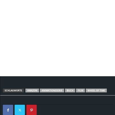
SCHLAGWORTE
AMAZON
ANIMATIONSSERIE
BUCH
FILM
WHEEL OF TIME