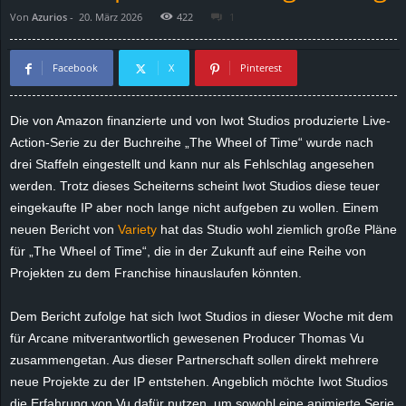
Von
Azurios
-
20. März 2026
422
1
d
e
Facebook
X
Pinterest
–
Die von Amazon finanzierte und von Iwot Studios produzierte Live-
Action-Serie zu der Buchreihe „The Wheel of Time“ wurde nach
E
drei Staffeln eingestellt und kann nur als Fehlschlag angesehen
i
werden. Trotz dieses Scheiterns scheint Iwot Studios diese teuer
eingekaufte IP aber noch lange nicht aufgeben zu wollen. Einem
n
neuen Bericht von
Variety
hat das Studio wohl ziemlich große Pläne
für „The Wheel of Time“, die in der Zukunft auf eine Reihe von
a
Projekten zu dem Franchise hinauslaufen könnten.
u
Dem Bericht zufolge hat sich Iwot Studios in dieser Woche mit dem
für Arcane mitverantwortlich gewesenen Producer Thomas Vu
s
zusammengetan. Aus dieser Partnerschaft sollen direkt mehrere
neue Projekte zu der IP entstehen. Angeblich möchte Iwot Studios
g
die Erfahrung von Vu dafür nutzen, um sowohl eine animierte Serie