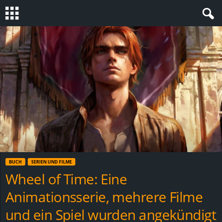
S
t
e
v
i
n
BUCH
SERIEN UND FILME
h
Wheel of Time: Eine
Animationsserie, mehrere Filme
o
und ein Spiel wurden angekündigt
.