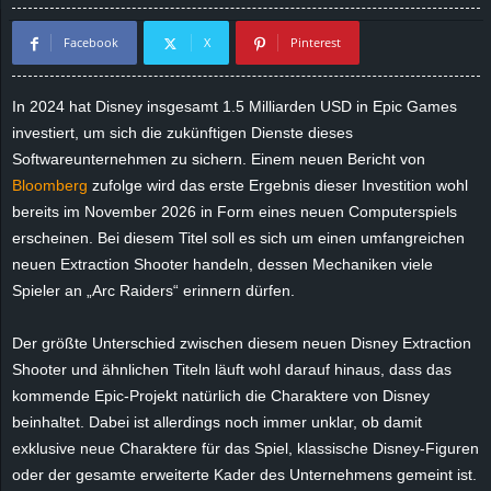
d
Facebook
X
Pinterest
e
In 2024 hat Disney insgesamt 1.5 Milliarden USD in Epic Games
–
investiert, um sich die zukünftigen Dienste dieses
Softwareunternehmen zu sichern. Einem neuen Bericht von
E
Bloomberg
zufolge wird das erste Ergebnis dieser Investition wohl
bereits im November 2026 in Form eines neuen Computerspiels
i
erscheinen. Bei diesem Titel soll es sich um einen umfangreichen
neuen Extraction Shooter handeln, dessen Mechaniken viele
n
Spieler an „Arc Raiders“ erinnern dürfen.
a
Der größte Unterschied zwischen diesem neuen Disney Extraction
u
Shooter und ähnlichen Titeln läuft wohl darauf hinaus, dass das
kommende Epic-Projekt natürlich die Charaktere von Disney
s
beinhaltet. Dabei ist allerdings noch immer unklar, ob damit
exklusive neue Charaktere für das Spiel, klassische Disney-Figuren
g
oder der gesamte erweiterte Kader des Unternehmens gemeint ist.