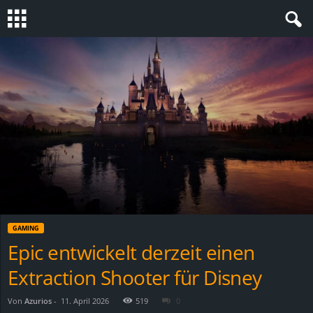
S
t
e
v
i
n
GAMING
h
Epic entwickelt derzeit einen
Extraction Shooter für Disney
o
.
Von
Azurios
-
11. April 2026
519
0