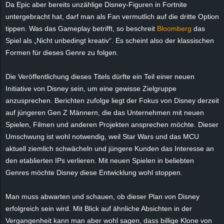
Da Epic aber bereits unzählige Disney-Figuren in Fortnite
e
untergebracht hat, darf man als Fan vermutlich auf die dritte Option
tippen. Was das Gameplay betrifft, so beschreit
Bloomberg
das
z
Spiel als „Nicht unbedingt kreativ“. Es scheint also der klassischen
Formen für dieses Genre zu folgen.
e
i
Die Veröffentlichung dieses Titels dürfte ein Teil einer neuen
Initiative von Disney sein, um eine gewisse Zielgruppe
c
anzusprechen. Berichten zufolge liegt der Fokus von Disney derzeit
auf jüngeren Gen Z Männern, die das Unternehmen mit neuen
h
Spielen, Filmen und anderen Projekten ansprechen möchte. Dieser
Umschwung ist wohl notwendig, weil Star Wars und das MCU
n
aktuell ziemlich schwächeln und jüngere Kunden das Interesse an
den etablierten IPs verlieren. Mit neuen Spielen in beliebten
e
Genres möchte Disney diese Entwicklung wohl stoppen.
t
Man muss abwarten und schauen, ob dieser Plan von Disney
e
erfolgreich sein wird. Mit Blick auf ähnliche Absichten in der
Vergangenheit kann man aber wohl sagen, dass billige Klone von