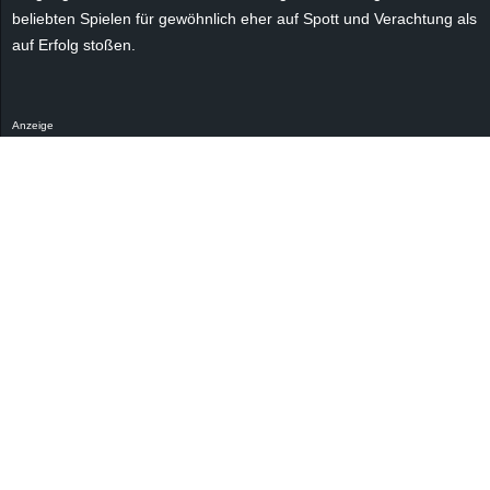
r
beliebten Spielen für gewöhnlich eher auf Spott und Verachtung als
auf Erfolg stoßen.
B
l
Anzeige
o
g
!