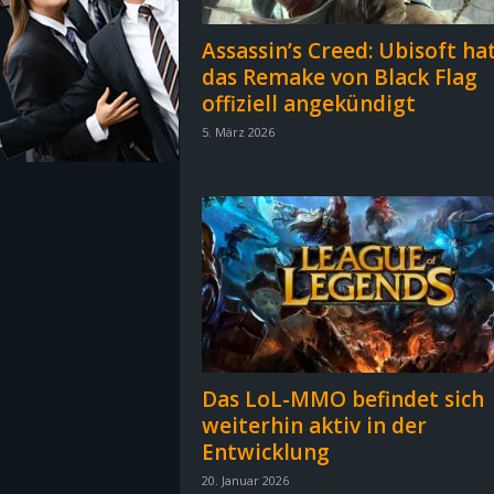
z
Assassin’s Creed: Ubisoft ha
das Remake von Black Flag
e
offiziell angekündigt
5. März 2026
i
c
h
n
e
t
Das LoL-MMO befindet sich
weiterhin aktiv in der
e
Entwicklung
r
20. Januar 2026