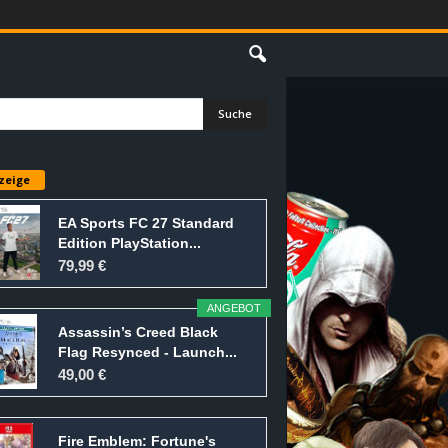
E
zeige
EA Sports FC 27 Standard
Edition PlayStation...
79,99 €
ANGEBOT
Assassin’s Creed Black
Flag Resynced - Launch...
49,00 €
Fire Emblem: Fortune's