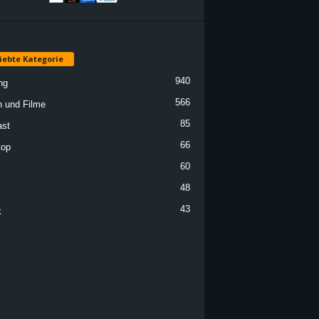
iebte Kategorie
940
ng
566
n und Filme
85
st
66
top
60
48
43
k