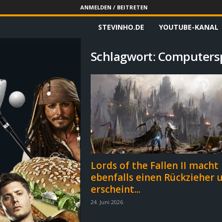
ANMELDEN / BEITRETEN
STEVINHO.DE
YOUTUBE-KANAL
S
t
Schlagwort: Computers
e
v
i
n
h
Lords of the Fallen II macht
ebenfalls einen Rückzieher 
o
erscheint...
.
24. Juni 2026