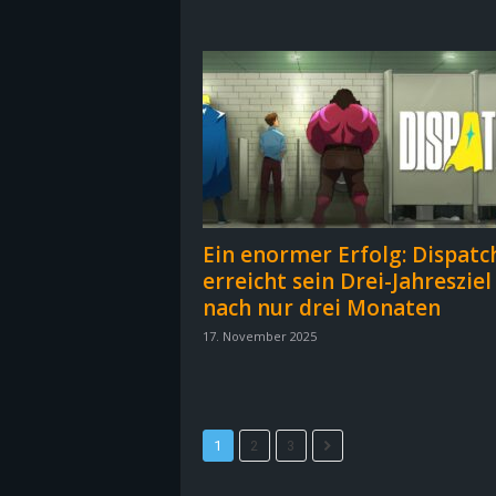
B
l
o
g
!
Ein enormer Erfolg: Dispatc
erreicht sein Drei-Jahresziel
nach nur drei Monaten
17. November 2025
1
2
3