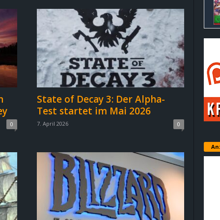
n
State of Decay 3: Der Alpha-
ey
Test startet im Mai 2026
7. April 2026
0
0
An