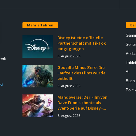
Mehr erfahren
Bel
Gami
Disney ist eine offizielle
Partnerschaft mit TikTok
Serie
eingegangen
Podca
6. August 2026
Denk
Table
Godzilla Minus Zero: Die
AI
Laufzeit des Films wurde
enthüllt
Buch
eu
6. August 2026
Politi
Mandoverse: Der Film von
Dave Filonis könnte als
Event-Serie auf Disney+...
6. August 2026