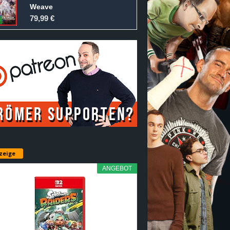
Weave
79,99 €
zeige
ANGEBOT