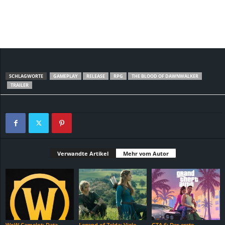
SCHLAGWORTE
GAMEPLAY
RELEASE
RPG
THE BLOOD OF DAWNWALKER
TRAILER
Verwandte Artikel
Mehr vom Autor
WoW Camelot: Data
Legend of Zelda: Viele
GTA 6: Der erste