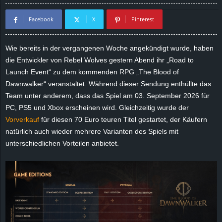
d
Facebook
X
Pinterest
e
Wie bereits in der vergangenen Woche angekündigt wurde, haben
–
die Entwickler von Rebel Wolves gestern Abend ihr „Road to
Launch Event“ zu dem kommenden RPG „The Blood of
E
Dawnwalker“ veranstaltet. Während dieser Sendung enthüllte das
Team unter anderem, dass das Spiel am 03. September 2026 für
i
PC, PS5 und Xbox erscheinen wird. Gleichzeitig wurde der
Vorverkauf
für diesen 70 Euro teuren Titel gestartet, der Käufern
n
natürlich auch wieder mehrere Varianten des Spiels mit
unterschiedlichen Vorteilen anbietet.
a
u
s
g