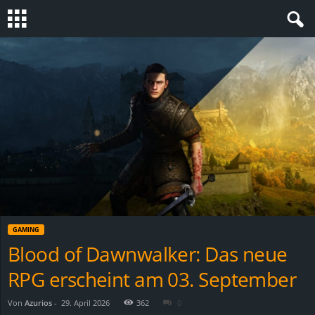
S
t
e
v
i
n
GAMING
h
Blood of Dawnwalker: Das neue
RPG erscheint am 03. September
o
.
Von
Azurios
-
29. April 2026
362
0