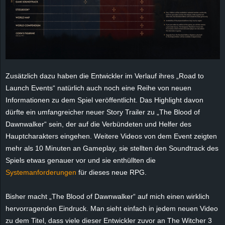
e
z
e
Zusätzlich dazu haben die Entwickler im Verlauf ihres „Road to
i
Launch Events“ natürlich auch noch eine Reihe von neuen
c
Informationen zu dem Spiel veröffentlicht. Das Highlight davon
dürfte ein umfangreicher neuer Story Trailer zu „The Blood of
h
Dawnwalker“ sein, der auf die Verbündeten und Helfer des
Hauptcharakters eingehen. Weitere Videos von dem Event zeigten
n
mehr als 10 Minuten an Gameplay, sie stellten den Soundtrack des
Spiels etwas genauer vor und sie enthüllten die
e
Systemanforderungen
für dieses neue RPG.
t
Bisher macht „The Blood of Dawnwalker“ auf mich einen wirklich
hervorragenden Eindruck. Man sieht einfach in jedem neuen Video
e
zu dem Titel, dass viele dieser Entwickler zuvor an The Witcher 3