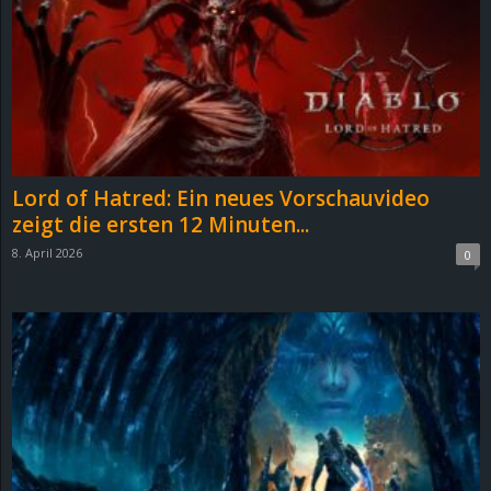
e
z
e
i
Lord of Hatred: Ein neues Vorschauvideo
c
zeigt die ersten 12 Minuten...
8. April 2026
0
h
n
e
t
e