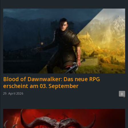
d
e
–
E
i
n
Blood of Dawnwalker: Das neue RPG
a
erscheint am 03. September
29. April 2026
0
u
s
g