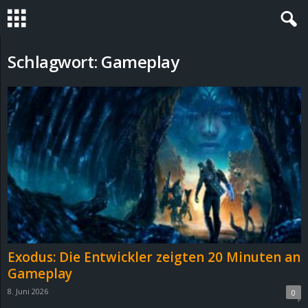
S
Schlagwort: Gameplay
t
e
v
i
n
h
Exodus: Die Entwickler zeigten 20 Minuten an
o
Gameplay
8. Juni 2026
0
.