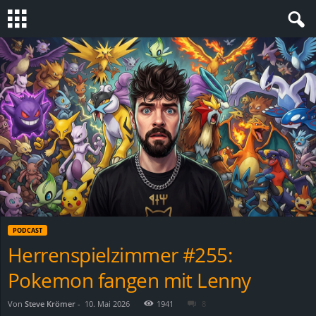
S
t
e
v
i
n
PODCAST
h
Herrenspielzimmer #255:
Pokemon fangen mit Lenny
o
.
Von
Steve Krömer
-
10. Mai 2026
1941
8