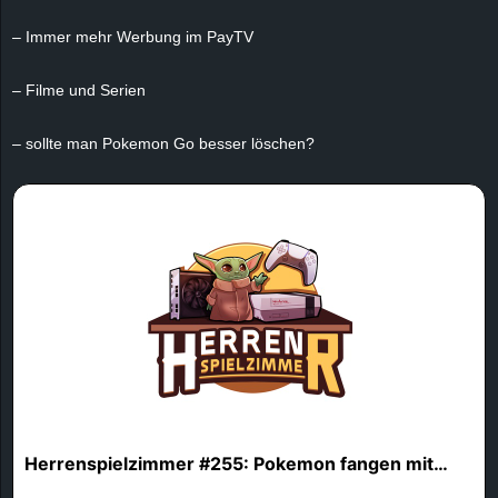
e
– Immer mehr Werbung im PayTV
z
– Filme und Serien
e
– sollte man Pokemon Go besser löschen?
i
c
h
n
e
t
e