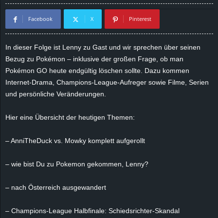
d
Facebook
X
Pinterest
e
In dieser Folge ist Lenny zu Gast und wir sprechen über seinen
–
Bezug zu Pokémon – inklusive der großen Frage, ob man
Pokémon GO heute endgültig löschen sollte. Dazu kommen
E
Internet-Drama, Champions-League-Aufreger sowie Filme, Serien
und persönliche Veränderungen.
i
Hier eine Übersicht der heutigen Themen:
n
– AnniTheDuck vs. Mowky komplett aufgerollt
a
u
– wie bist Du zu Pokemon gekommen, Lenny?
s
– nach Österreich ausgewandert
g
– Champions-League Halbfinale: Schiedsrichter-Skandal