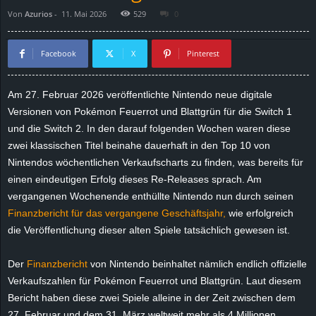
Von
Azurios
-
11. Mai 2026
529
0
d
e
Facebook
X
Pinterest
–
Am 27. Februar 2026 veröffentlichte Nintendo neue digitale
Versionen von Pokémon Feuerrot und Blattgrün für die Switch 1
E
und die Switch 2. In den darauf folgenden Wochen waren diese
i
zwei klassischen Titel beinahe dauerhaft in den Top 10 von
Nintendos wöchentlichen Verkaufscharts zu finden, was bereits für
n
einen eindeutigen Erfolg dieses Re-Releases sprach. Am
vergangenen Wochenende enthüllte Nintendo nun durch seinen
a
Finanzbericht für das vergangene Geschäftsjahr,
wie erfolgreich
die Veröffentlichung dieser alten Spiele tatsächlich gewesen ist.
u
Der
Finanzbericht
von Nintendo beinhaltet nämlich endlich offizielle
s
Verkaufszahlen für Pokémon Feuerrot und Blattgrün. Laut diesem
Bericht haben diese zwei Spiele alleine in der Zeit zwischen dem
g
27. Februar und dem 31. März weltweit mehr als 4 Millionen