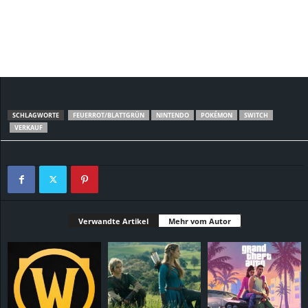
SCHLAGWORTE
FEUERROT/BLATTGRÜN
NINTENDO
POKÉMON
SWITCH
VERKAUF
Verwandte Artikel
Mehr vom Autor