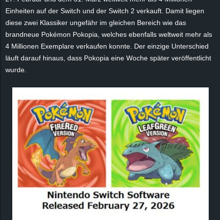
e
Einheiten auf der Switch und der Switch 2 verkauft. Damit liegen
diese zwei Klassiker ungefähr im gleichen Bereich wie das
z
brandneue Pokémon Pokopia, welches ebenfalls weltweit mehr als
4 Millionen Exemplare verkaufen konnte. Der einzige Unterschied
e
läuft darauf hinaus, dass Pokopia eine Woche später veröffentlicht
wurde.
i
c
h
n
e
t
e