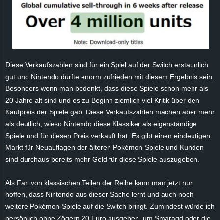
r
B
l
Diese Verkaufszahlen sind für ein Spiel auf der Switch erstaunlich
o
gut und Nintendo dürfte enorm zufrieden mit diesem Ergebnis sein.
Besonders wenn man bedenkt, dass diese Spiele schon mehr als
g
20 Jahre alt sind und es zu Beginn ziemlich viel Kritik über den
Kaufpreis der Spiele gab. Diese Verkaufszahlen machen aber mehr
!
als deutlich, wieso Nintendo diese Klassiker als eigenständige
Spiele und für diesen Preis verkauft hat. Es gibt einen eindeutigen
Markt für Neuauflagen der älteren Pokémon-Spiele und Kunden
sind durchaus bereits mehr Geld für diese Spiele auszugeben.
Als Fan von klassischen Teilen der Reihe kann man jetzt nur
hoffen, dass Nintendo aus dieser Sache lernt und auch noch
weitere Pokémon-Spiele auf die Switch bringt. Zumindest würde ich
persönlich ohne Zögern 20 Euro ausgeben, um Smaragd oder die