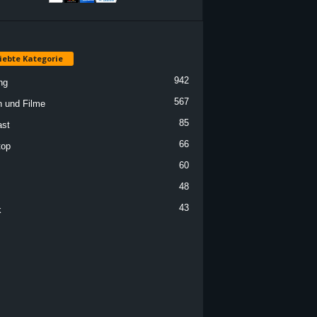
iebte Kategorie
942
ng
567
n und Filme
85
st
66
top
60
48
43
k