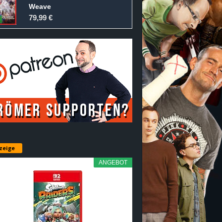
Weave
79,99 €
zeige
ANGEBOT