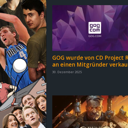
d
e
–
E
i
GOG wurde von CD Project 
an einen Mitgründer verkau
n
30. Dezember 2025
a
u
s
g
e