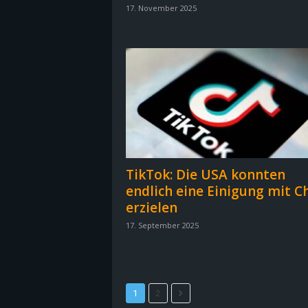
17. November 2025
B
l
o
g
!
TikTok: Die USA konnten
endlich eine Einigung mit C
erzielen
17. September 2025
1
2