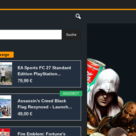
E
zeige
EA Sports FC 27 Standard
Edition PlayStation...
79,99 €
ANGEBOT
Assassin’s Creed Black
Flag Resynced - Launch...
49,00 €
Fire Emblem: Fortune's