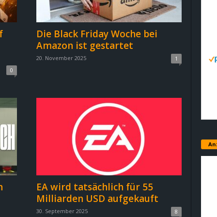
f
Die Black Friday Woche bei
Amazon ist gestartet
20. November 2025
1
0
An
h
EA wird tatsächlich für 55
Milliarden USD aufgekauft
30. September 2025
8