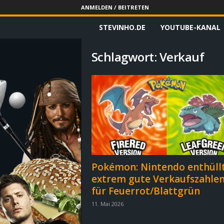
ANMELDEN / BEITRETEN
STEVINHO.DE
YOUTUBE-KANAL
S
t
Schlagwort: Verkauf
e
v
i
n
h
Pokémon: Nintendo enthüll
extrem gute Verkaufszahle
o
für Feuerrot/Blattgrün
.
11. Mai 2026