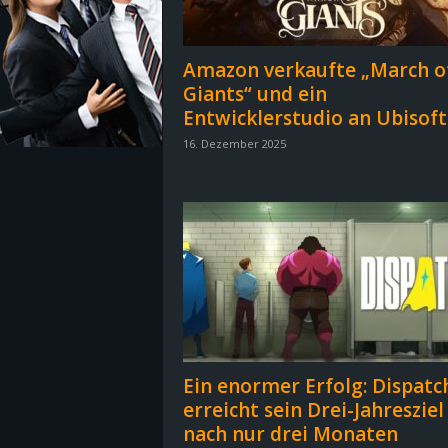
z
Amazon verkaufte „March o
e
Giants“ und ein
Entwicklerstudio an Ubisoft
i
16. Dezember 2025
c
h
n
e
t
Ein enormer Erfolg: Dispatc
e
erreicht sein Drei-Jahresziel
nach nur drei Monaten
r