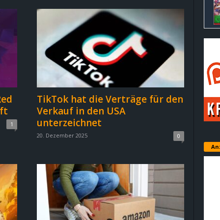
Red
TikTok hat die Verträge für den
ft
Verkauf in den USA
unterzeichnet
1
20. Dezember 2025
0
An