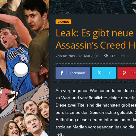
d
e
GAMING
–
Leak: Es gibt neue 
E
Assassin’s Creed 
i
Von
Azurios
-
18. Mai 2026
417
0
n
Facebook
X
Pi
a
Am vergangenen Wochenende meldete sich 
u
zu Wort und veröffentlichte einige neue 
Diese zwei Titel sind die nächsten größer
s
bereits zu beiden Spielen echte geleakte S
Enthüllung dieser neuen Informationen da
g
sozialen Medien vorgegangen ist und die
e
ließ.