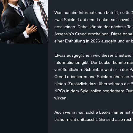
z
Was nun die Informationen betrifft, so äu
zwei Spiele. Laut dem Leaker soll sowohl
e
erscheinen. Dabei könnte der nächste Te
Assassin’s Creed erscheinen. Diese Annah
i
einer Enthüllung in 2026 ausgeht und er 
c
Etwas ausgeglichen wird dieser Umstand 
Informationen gibt. Der Leaker konnte nä
h
veröffentlichen. Scheinbar wird sich der 
n
Creed orientieren und Spielern ähnliche M
bieten. Zusätzlich dazu übernehmen die Sp
e
NPCs in dem Spiel sollen sonderbare Outf
wirken.
t
Auch wenn man solche Leaks immer mit Vo
e
bisher nicht enttäuscht. Sie sind also rech
r