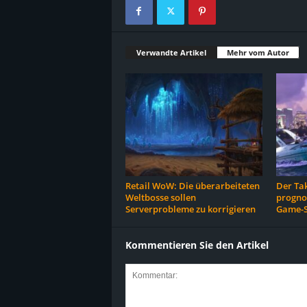
Verwandte Artikel
Mehr vom Autor
Retail WoW: Die überarbeiteten
Der Ta
Weltbosse sollen
prognos
Serverprobleme zu korrigieren
Game-S
Kommentieren Sie den Artikel