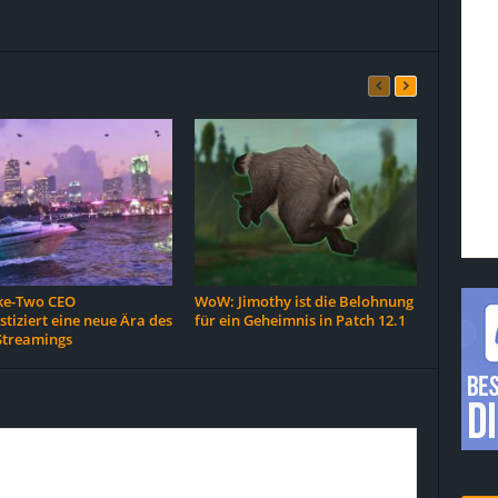
ke-Two CEO
WoW: Jimothy ist die Belohnung
tiziert eine neue Ära des
für ein Geheimnis in Patch 12.1
treamings