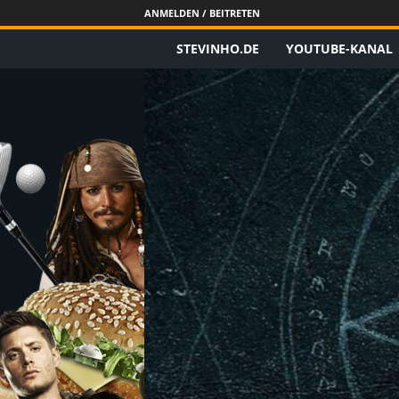
ANMELDEN / BEITRETEN
STEVINHO.DE
YOUTUBE-KANAL
S
t
e
v
i
n
h
o
.