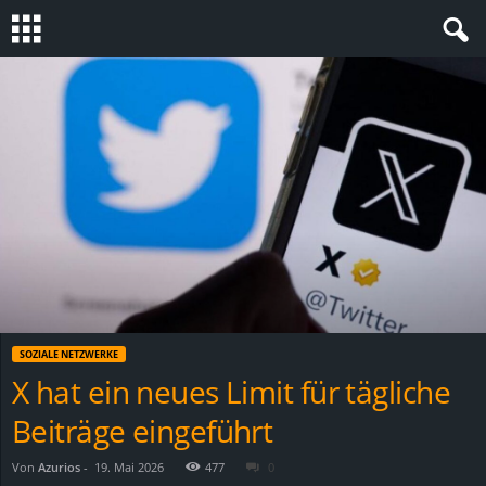
S
t
e
v
i
n
SOZIALE NETZWERKE
h
X hat ein neues Limit für tägliche
Beiträge eingeführt
o
.
Von
Azurios
-
19. Mai 2026
477
0