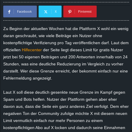
d
Facebook
X
Pinterest
e
Zu Beginn der aktuellen Wochen hat die Plattform X wohl ein wenig
–
daran geschraubt, wie viele Beiträge ein Nutzer ohne
kostenpflichtige Verifizierung pro Tag veröffentlichen darf. Laut dem
E
offiziellen
Hilfecenter
der Seite liegt dieses Limit für gratis Nutzer
jetzt bei 50 eigenen Beiträgen und 200 Antworten innerhalb von 24
i
Stunden, was eine deutliche Reduzierung im Vergleich zu vorher
darstellt. Wer diese Grenze erreicht, der bekommt einfach nur eine
n
Fehlermeldung angezeigt.
a
Laut X soll diese deutlich gesenkte neue Grenze im Kampf gegen
u
Spam und Bots helfen. Nutzer der Plattform gehen aber eher
davon aus, dass die Seite ein ganz anderes Ziel verfolgt. Dem eher
s
negativen Ton der Community zufolge möchte X mit diesem neuen
Limit vermutlich einfach nur mehr Personen zu einem
g
kostenpflichtigen Abo auf X locken und dadurch seine Einnahmen