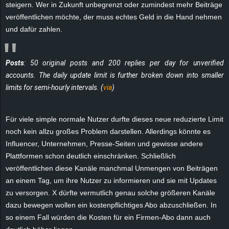
steigern. Wer in Zukunft unbegrenzt oder zumindest mehr Beiträge
e
veröffentlichen möchte, der muss echtes Geld in die Hand nehmen
und dafür zahlen.
z
e
Posts
: 50 original posts and 200 replies per day for unverified
accounts. The daily update limit is further broken down into smaller
i
limits for semi-hourly intervals. (
via
)
c
Für viele simple normale Nutzer durfte dieses neue reduzierte Limit
h
noch kein allzu großes Problem darstellen. Allerdings könnte es
Influencer, Unternehmen, Presse-Seiten und gewisse andere
n
Plattformen schon deutlich einschränken. Schließlich
e
veröffentlichen diese Kanäle manchmal Unmengen von Beiträgen
an einem Tag, um ihre Nutzer zu informieren und sie mit Updates
t
zu versorgen. X dürfte vermutlich genau solche größeren Kanäle
dazu bewegen wollen ein kostenpflichtiges Abo abzuschließen. In
e
so einem Fall würden die Kosten für ein Firmen-Abo dann auch