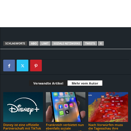
SCHLAGWORTE
ABO
LIMIT
SOZIALE NETZWERKE
TWEETS
X
Verwandte Artikel
Mehr vom Autor
Disney ist eine offizielle
Frankreich verbietet nun
Nach Vorwürfen muss
Partnerschaft mit TikTok
ebenfalls soziale
die Tagesschau ihre