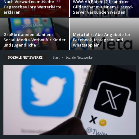
Nach Vorwürfen muss die
WoW: Ab Patch 12.1 kann der
Tagesschau ihre Wetterkarte
Gildenchat mit einem Discord-
d
erklären
Server verbunden werden
e
Großbritannien plant ein
Meta führt Abo-Angebote für
–
Social-Media-Verbot für Kinder
Facebook, Instagram und
und Jugendliche
Whatsapp ein
E
SOZIALE NETZWERKE
Start
Soziale Netzwerke
i
n
a
u
s
g