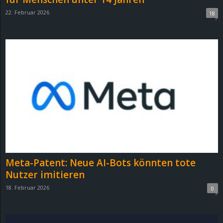
22. Februar 2026
18
Meta-Patent: Neue AI-Bots könnten tote
Nutzer imitieren
18. Februar 2026
0