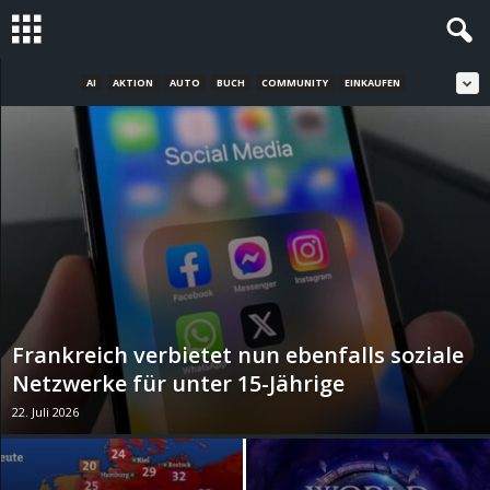
AI
AKTION
AUTO
BUCH
COMMUNITY
EINKAUFEN
S
t
e
v
i
n
Frankreich verbietet nun ebenfalls soziale
h
Netzwerke für unter 15-Jährige
22. Juli 2026
o
.