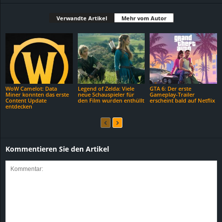
Verwandte Artikel
Mehr vom Autor
WoW Camelot: Data
Legend of Zelda: Viele
GTA 6: Der erste
Miner konnten das erste
neue Schauspieler für
Gameplay-Trailer
Content Update
den Film wurden enthüllt
erscheint bald auf Netflix
entdecken
Kommentieren Sie den Artikel