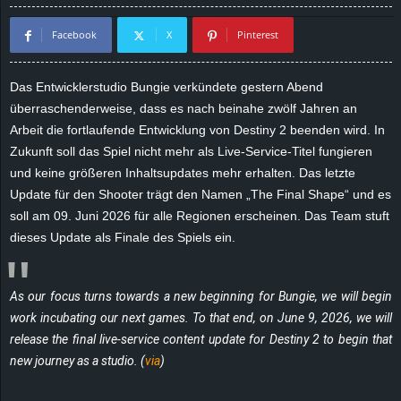
d
Facebook
X
Pinterest
e
Das Entwicklerstudio Bungie verkündete gestern Abend
–
überraschenderweise, dass es nach beinahe zwölf Jahren an
Arbeit die fortlaufende Entwicklung von Destiny 2 beenden wird. In
E
Zukunft soll das Spiel nicht mehr als Live-Service-Titel fungieren
und keine größeren Inhaltsupdates mehr erhalten. Das letzte
i
Update für den Shooter trägt den Namen „The Final Shape“ und es
soll am 09. Juni 2026 für alle Regionen erscheinen. Das Team stuft
n
dieses Update als Finale des Spiels ein.
a
As our focus turns towards a new beginning for Bungie, we will begin
u
work incubating our next games. To that end, on June 9, 2026, we will
s
release the final live-service content update for Destiny 2 to begin that
new journey as a studio. (
via
)
g