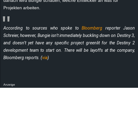
danach wird Bungie schauen, welche Entwickler an was für
r
Projekten arbeiten.
B
According to sources who spoke to
Bloomberg
reporter Jason
l
Schreier, however, Bungie isn’t immediately buckling down on Destiny 3,
and doesn’t yet have
any
specific project greenlit for the Destiny 2
o
development team to start on. There will be layoffs at the company,
g
Bloomberg reports. (
via
)
!
Anzeige