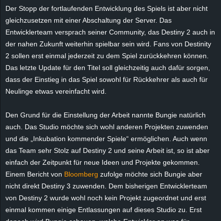
Der Stopp der fortlaufenden Entwicklung des Spiels ist aber nicht
e
gleichzusetzen mit einer Abschaltung der Server. Das
z
Entwicklerteam versprach seiner Community, das Destiny 2 auch in
der nahen Zukunft weiterhin spielbar sein wird. Fans von Destinity
e
2 sollen erst einmal jederzeit zu dem Spiel zurückkehren können.
Das letzte Update für den Titel soll gleichzeitig auch dafür sorgen,
i
dass der Einstieg in das Spiel sowohl für Rückkehrer als auch für
Neulinge etwas vereinfacht wird.
c
Den Grund für die Einstellung der Arbeit nannte Bungie natürlich
h
auch. Das Studio möchte sich wohl anderen Projekten zuwenden
und die „Inkubation kommender Spiele“ ermöglichen. Auch wenn
n
das Team sehr Stolz auf Destiny 2 und seine Arbeit ist, so ist aber
e
einfach der Zeitpunkt für neue Ideen und Projekte gekommen.
Einem Bericht von
Bloomberg
zufolge möchte sich Bungie aber
t
nicht direkt Destiny 3 zuwenden. Dem bisherigen Entwicklerteam
von Destiny 2 wurde wohl noch kein Projekt zugeordnet und erst
e
einmal kommen einige Entlassungen auf dieses Studio zu. Erst