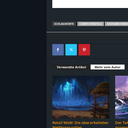
SCHLAGWORTE
COMPUTERSPIELE
GROSSBRITANNIE
Verwandte Artikel
Mehr vom Autor
Retail WoW: Die überarbeiteten
Der Ta
Weltbosse sollen
prognos