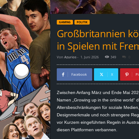
d
e
GAMING
POLITIK
–
Großbritannien kö
E
in Spielen mit Fr
i
Von
Azurios
-
1. Juni 2026
349
0
n
Facebook
X
Pi
a
Zwischen Anfang März und Ende Mai 2026 
u
Namen „Growing up in the online world“ d
Altersbeschränkungen für soziale Medien
s
Designmerkmale und noch strengere Regeln 
vor Kurzem eingeführten Regeln in Austra
g
diesen Plattformen verbannen.
e