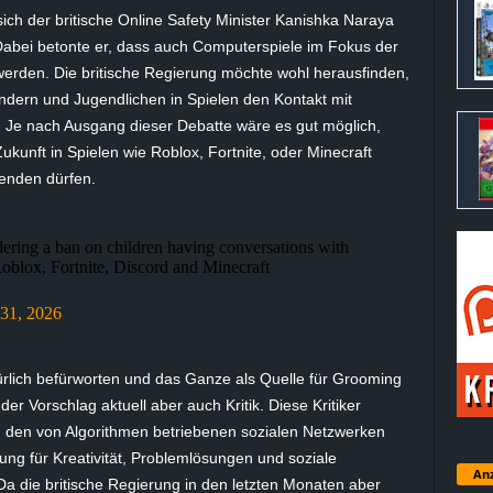
ich der britische Online Safety Minister Kanishka Naraya
Dabei betonte er, dass auch Computerspiele im Fokus der
werden. Die britische Regierung möchte wohl herausfinden,
ndern und Jugendlichen in Spielen den Kontakt mit
n. Je nach Ausgang dieser Debatte wäre es gut möglich,
ukunft in Spielen wie Roblox, Fortnite, oder Minecraft
enden dürfen.
ing a ban on children having conversations with
Roblox, Fortnite, Discord and Minecraft
31, 2026
türlich befürworten und das Ganze als Quelle für Grooming
er Vorschlag aktuell aber auch Kritik. Diese Kritiker
d den von Algorithmen betriebenen sozialen Netzwerken
ung für Kreativität, Problemlösungen und soziale
Anz
a die britische Regierung in den letzten Monaten aber