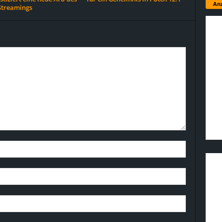
Anz
treamings