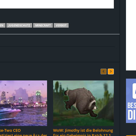
N
JUGENDSCHUTZ
MINECRAFT
VERBOT
ke-Two CEO
WoW: Jimothy ist die Belohnung
tiziert eine neue Ära des
für ein Geheimnis in Patch 12.1