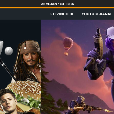
ANMELDEN / BEITRETEN
STEVINHO.DE
YOUTUBE-KANAL
S
t
e
v
i
n
h
o
.