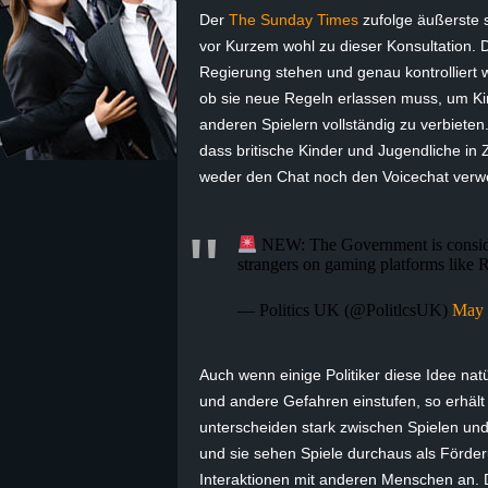
Der
The Sunday Times
zufolge äußerste s
z
vor Kurzem wohl zu dieser Konsultation. 
Regierung stehen und genau kontrolliert 
e
ob sie neue Regeln erlassen muss, um Ki
anderen Spielern vollständig zu verbiete
i
dass britische Kinder und Jugendliche in Z
weder den Chat noch den Voicechat verw
c
h
NEW: The Government is consider
strangers on gaming platforms like 
n
— Politics UK (@PolitlcsUK)
May 
e
Auch wenn einige Politiker diese Idee na
t
und andere Gefahren einstufen, so erhält d
e
unterscheiden stark zwischen Spielen un
und sie sehen Spiele durchaus als Förder
r
Interaktionen mit anderen Menschen an. D