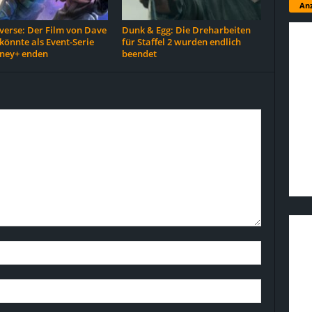
Anz
erse: Der Film von Dave
Dunk & Egg: Die Dreharbeiten
 könnte als Event-Serie
für Staffel 2 wurden endlich
sney+ enden
beendet