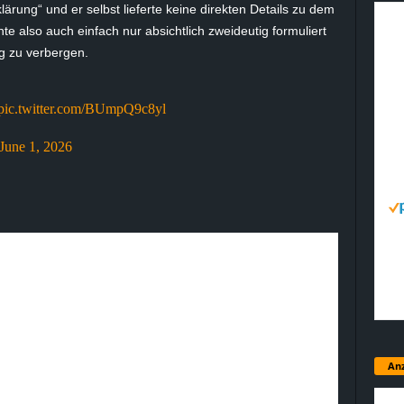
rung“ und er selbst lieferte keine direkten Details zu dem
te also auch einfach nur absichtlich zweideutig formuliert
g zu verbergen.
pic.twitter.com/BUmpQ9c8yl
June 1, 2026
Anz