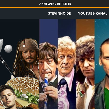
ANMELDEN / BEITRETEN
STEVINHO.DE
YOUTUBE-KANAL
S
t
e
v
i
n
h
o
.