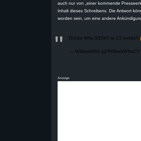
auch nur von „einer kommende Presseerklä
B
Inhalt dieses Schreibens. Die Antwort könn
worden sein, um eine andere Ankündigun
l
o
Doctor Who NEWS in 1/2 weeks!!
g
— WilliamWho (@WilliamWho27)
!
Anzeige