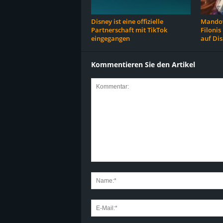
Disney ist eine offizielle
Mandov
Partnerschaft mit TikTok
Filonis
eingegangen
auf Di
Kommentieren Sie den Artikel