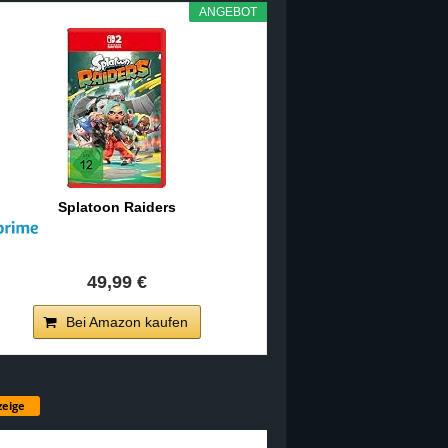
ANGEBOT
Splatoon Raiders
49,99 €
Bei Amazon kaufen
eige