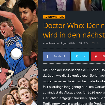
d
e
SERIEN UND FILME
–
Doctor Who: Der n
E
wird in den nächs
i
Von
Azurios
-
1. Juni 2026
335
0
n
Facebook
X
Pi
a
Die Fans der klassischen Sci-Fi-Serie „Doc
u
darüber, wie die Zukunft dieser Serie na
möglicherweise die ikonische Titelrolle ü
s
fällt allerdings lang genug aus, um Gerüc
zumindest die Absage des für 2026 gepl
g
Gerüchten entgegenzuwirken, sprach Sh
e
Radiointerview ein wenig über die Produkt