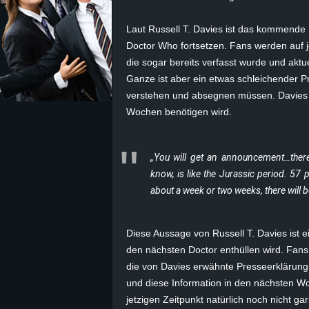
z
Laut Russell T. Davies ist das kommende 
Doctor Who fortsetzen. Fans werden auf 
e
die sogar bereits verfasst wurde und akt
Ganze ist aber ein etwas schleichender P
i
verstehen und absegnen müssen. Davies 
Wochen benötigen wird.
c
h
„You will get an announcement…there
know, is like the Jurassic period. 57 
n
about a week or two weeks, there will b
e
Diese Aussage von Russell T. Davies ist e
t
den nächsten Doctor enthüllen wird. Fan
die von Davies erwähnte Presseerklärung 
e
und diese Information in den nächsten Wo
r
jetzigen Zeitpunkt natürlich noch nicht gar