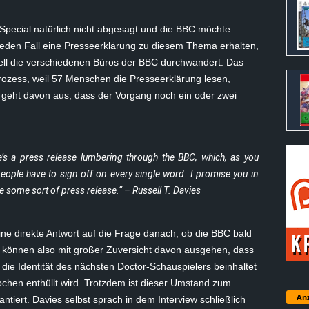
Special natürlich nicht abgesagt und die BBC möchte
jeden Fall eine Presseerklärung zu diesem Thema erhalten,
uell die verschiedenen Büros der BBC durchwandert. Das
rozess, weil 57 Menschen die Presseerklärung lesen,
geht davon aus, dass der Vorgang noch ein oder zwei
’s a press release lumbering through the BBC, which, as you
people have to sign off on every single word. I promise you in
e some sort of press release.“ – Russell T. Davies
ine direkte Antwort auf die Frage danach, ob die BBC bald
s können also mit großer Zuversicht davon ausgehen, dass
die Identität des nächsten Doctor-Schauspielers beinhaltet
chen enthüllt wird. Trotzdem ist dieser Umstand zum
Anz
antiert. Davies selbst sprach in dem Interview schließlich