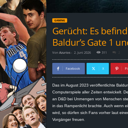
d
e
GAMING
–
Gerücht: Es befin
E
Baldur’s Gate 1 un
i
Von
Azurios
-
2. Juni 2026
311
2
n
Facebook
X
Pi
a
Das im August 2023 veröffentlichte Baldur
u
Computerspiele aller Zeiten entwickelt. De
an D&D bei Unmengen von Menschen steig
s
in das Rampenlicht brachte. Auch wenn ei
wird, so dürfen sich Fans vorher laut ei
g
Vorgänger freuen.
e