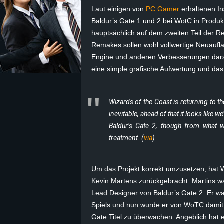
Laut einigen von
PC Gamer
erhaltenen In
z
Baldur’s Gate 1 und 2 bei WotC in Produk
hauptsächlich auf dem zweiten Teil der Rei
e
Remakes sollen wohl vollwertige Neuaufl
Engine und anderen Verbesserungen darste
i
eine simple grafische Aufwertung und da
c
Wizards of the Coast is returning to t
h
inevitable, ahead of that it looks like 
Baldur’s Gate 2, though from what we
n
treatment. (
via
)
e
Um das Projekt korrekt umzusetzen, hat
t
Kevin Martens zurückgebracht. Martins war
Lead Designer von Baldur’s Gate 2. Er wa
e
Spiels und nun wurde er von WoTC damit 
r
Gate Titel zu überwachen. Angeblich hat e