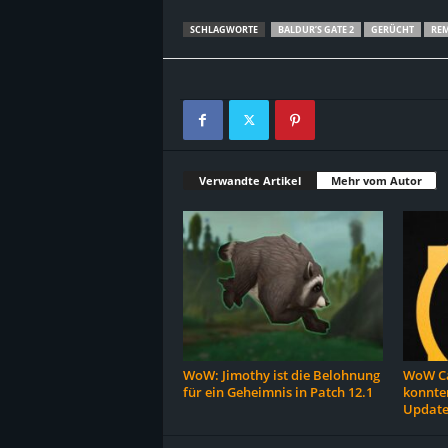
SCHLAGWORTE
BALDUR’S GATE 2
GERÜCHT
RE
Verwandte Artikel
Mehr vom Autor
WoW: Jimothy ist die Belohnung
WoW Ca
für ein Geheimnis in Patch 12.1
konnten
Update