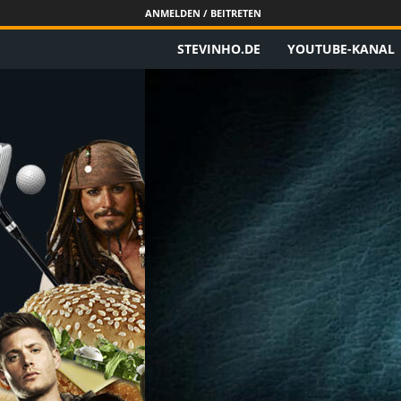
ANMELDEN / BEITRETEN
STEVINHO.DE
YOUTUBE-KANAL
S
t
e
v
i
n
h
o
.