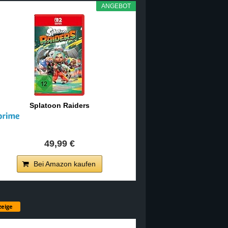
ANGEBOT
Splatoon Raiders
49,99 €
Bei Amazon kaufen
eige