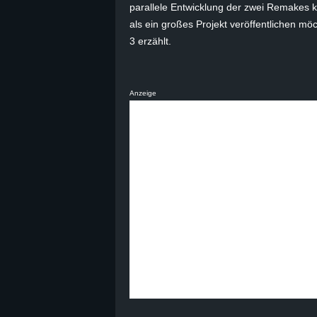
parallele Entwicklung der zwei Remakes 
B
als ein großes Projekt veröffentlichen m
3 erzählt.
l
o
Anzeige
g
!