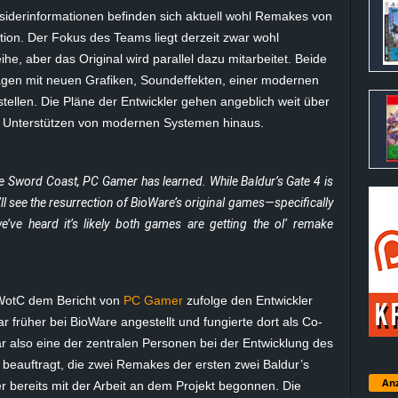
siderinformationen befinden sich aktuell wohl Remakes von
tion. Der Fokus des Teams liegt derzeit zwar wohl
he, aber das Original wird parallel dazu mitarbeitet. Beide
agen mit neuen Grafiken, Soundeffekten, einer modernen
llen. Die Pläne der Entwickler gehen angeblich weit über
s Unterstützen von modernen Systemen hinaus.
he Sword Coast, PC Gamer has learned. While Baldur’s Gate 4 is
we’ll see the resurrection of BioWare’s original games—specifically
’ve heard it’s likely both games are getting the ol‘ remake
 WotC dem Bericht von
PC Gamer
zufolge den Entwickler
 früher bei BioWare angestellt und fungierte dort als Co-
r also eine der zentralen Personen bei der Entwicklung des
beauftragt, die zwei Remakes der ersten zwei Baldur’s
Anz
r bereits mit der Arbeit an dem Projekt begonnen. Die