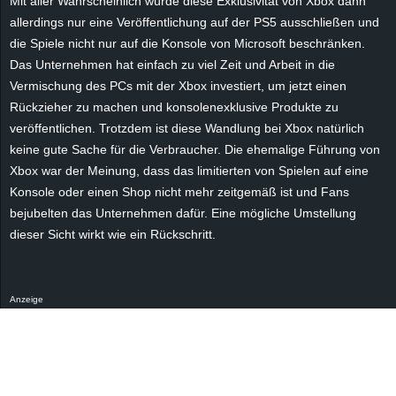
Mit aller Wahrscheinlich würde diese Exklusivität von Xbox dann
r
allerdings nur eine Veröffentlichung auf der PS5 ausschließen und
die Spiele nicht nur auf die Konsole von Microsoft beschränken.
B
Das Unternehmen hat einfach zu viel Zeit und Arbeit in die
Vermischung des PCs mit der Xbox investiert, um jetzt einen
l
Rückzieher zu machen und konsolenexklusive Produkte zu
o
veröffentlichen. Trotzdem ist diese Wandlung bei Xbox natürlich
keine gute Sache für die Verbraucher. Die ehemalige Führung von
g
Xbox war der Meinung, dass das limitierten von Spielen auf eine
Konsole oder einen Shop nicht mehr zeitgemäß ist und Fans
!
bejubelten das Unternehmen dafür. Eine mögliche Umstellung
dieser Sicht wirkt wie ein Rückschritt.
Anzeige