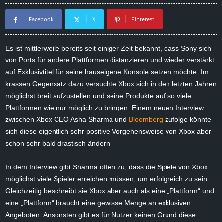
d
Facebook
X
Pinterest
e
Es ist mittlerweile bereits seit einiger Zeit bekannt, dass Sony sich
–
von Ports für andere Plattformen distanzieren und wieder verstärkt
auf Exklusivtitel für seine hauseigene Konsole setzen möchte. Im
E
krassen Gegensatz dazu versuchte Xbox sich in den letzten Jahren
möglichst breit aufzustellen und seine Produkte auf so viele
i
Plattformen wie nur möglich zu bringen. Einem neuen Interview
zwischen Xbox CEO Asha Sharma und
Bloomberg
zufolge könnte
n
sich diese eigentlich sehr positive Vorgehensweise von Xbox aber
schon sehr bald drastisch ändern.
a
u
In dem Interview gibt Sharma offen zu, dass die Spiele von Xbox
möglichst viele Spieler erreichen müssen, um erfolgreich zu sein.
s
Gleichzeitig beschreibt sie Xbox aber auch als eine „Plattform“ und
eine „Plattform“ braucht eine gewisse Menge an exklusiven
g
Angeboten. Ansonsten gibt es für Nutzer keinen Grund diese