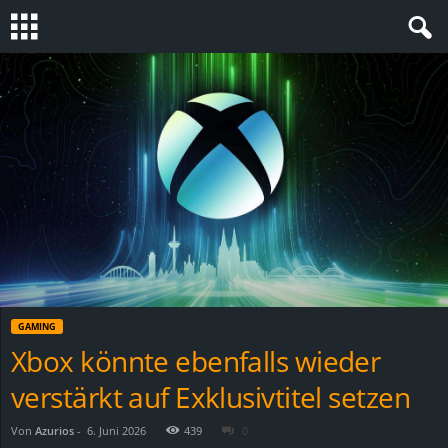
S
t
e
v
i
n
GAMING
h
Xbox könnte ebenfalls wieder
verstärkt auf Exklusivtitel setzen
o
.
Von
Azurios
-
6. Juni 2026
439
0