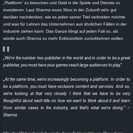
„Plattform“ zu besuchen und Geld in die Spiele und Dienste zu
e
investieren. Laut Sharma muss Xbox in der Zukunft sehr gut
darüber nachdenken, wie es jeden seiner Titel verbreiten möchte
z
und was für Lehren das Unternehmen aus ähnlichen Fällen in der
Industrie ziehen kann. Das Ganze klingt auf jeden Fall so, als
e
würde auch Sharma zu mehr Exklusivtiteln zurückkehren wollen.
i
c
„We’re the number two publisher in the world and in order to be a great
publisher, you must have your games reach large audiences to play,“
h
„At the same time, we’re increasingly becoming a platform. In order to
n
be a platform, you must have exclusive content and services. And so,
we’re looking at that very closely. I think that we have to be very
e
thoughtful about each title on how we want to think about it and learn
from similar cases in the industry, and that’s what we’re doing.“ –
t
Sharma
e