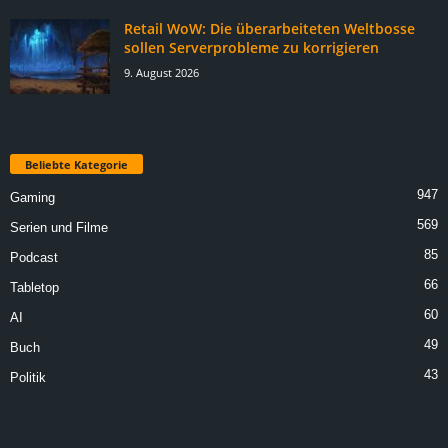
Retail WoW: Die überarbeiteten Weltbosse
sollen Serverprobleme zu korrigieren
9. August 2026
Beliebte Kategorie
947
Gaming
569
Serien und Filme
85
Podcast
66
Tabletop
60
AI
49
Buch
43
Politik