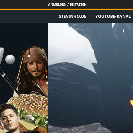
ANMELDEN / BEITRETEN
STEVINHO.DE
YOUTUBE-KANAL
S
t
e
v
i
n
h
o
.