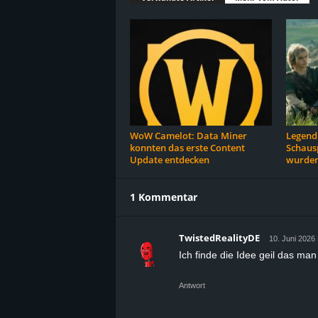
WoW Camelot: Data Miner
Legend 
konnten das erste Content
Schausp
Update entdecken
wurden
1 Kommentar
TwistedRealityDE
10. Juni 2026
Ich finde die Idee geil das ma
Antwort