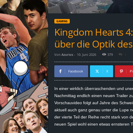
d
e
GAMING
–
Kingdom Hearts 4: 
E
über die Optik des
i
Von
Azurios
-
10. Juni 2026
379
1
n
Facebook
X
Pi
a
In einer wirklich überraschenden und une
u
Nachmittag endlich einen neuen Trailer
Vorschauvideo folgt auf Jahre des Schwei
s
aktuell auch ganz genau unter die Lupe n
der vierte Teil der Reihe recht stark vo
g
neuen Spiel wohl einen etwas ernsteren T
e