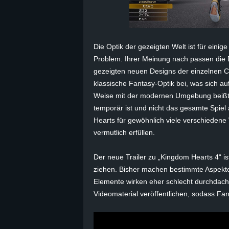
B
l
Die Optik der gezeigten Welt ist für eini
Problem. Ihrer Meinung nach passen die D
o
gezeigten neuen Designs der einzelnen C
g
klassische Fantasy-Optik bei, was sich au
Weise mit der modernen Umgebung beißt. F
!
temporär ist und nicht das gesamte Spiel 
Hearts für gewöhnlich viele verschiedene 
vermutlich erfüllen.
Der neue Trailer zu „Kingdom Hearts 4“ is
ziehen. Bisher machen bestimmte Aspekte 
Elemente wirken eher schlecht durchdacht
Videomaterial veröffentlichen, sodass Fa