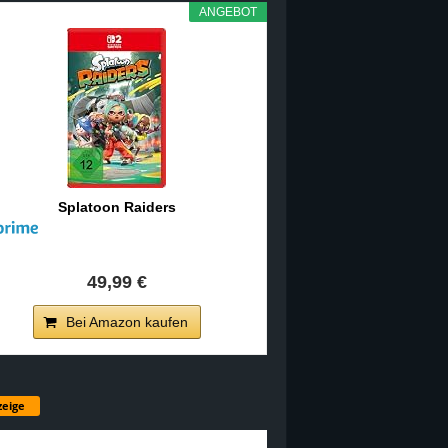
ANGEBOT
Splatoon Raiders
49,99 €
Bei Amazon kaufen
eige