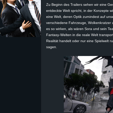
Zu Beginn des Trailers sehen wir eine Gest
z
entdeckte Welt spricht, in der Konzepte w
eine Welt, deren Optik zumindest auf uns
e
verschiedene Fahrzeuge, Wolkenkratzer 
es so wirken, als wären Sora und sein T
i
Fantasy-Welten in die reale Welt transpor
Realität handelt oder nur eine Spielwelt 
c
sagen.
h
n
e
t
e
r