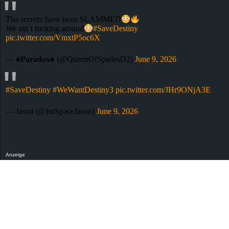
Tha servers have been SLAMMED
We ain’t fucking around
#SaveDestiny
pic.twitter.com/VmxtP5oc6X
— ♠️𝐏𝐚𝐫𝐚𝐝𝐨𝐱♠️ (@QueenOfSpadesD2)
June 9, 2026
#SaveDestiny
#WeWantDestiny3
pic.twitter.com/JHr9ONjA3E
— Jason (@IntSpaceJason)
June 9, 2026
Anzeige