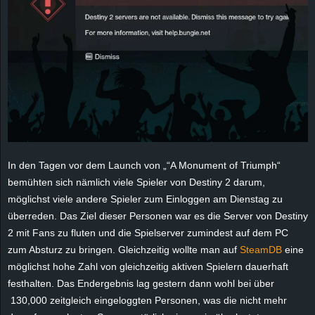
e
z
e
i
c
In den Tagen vor dem Launch von „“A Monument of Triumph“
h
bemühten sich nämlich viele Spieler von Destiny 2 darum,
möglichst viele andere Spieler zum Einloggen am Dienstag zu
n
überreden. Das Ziel dieser Personen war es die Server von Destiny
e
2 mit Fans zu fluten und die Spielserver zumindest auf dem PC
zum Absturz zu bringen. Gleichzeitig wollte man auf
SteamDB
eine
t
möglichst hohe Zahl von gleichzeitig aktiven Spielern dauerhaft
festhalten. Das Endergebnis lag gestern dann wohl bei über
e
130,000 zeitgleich eingeloggten Personen, was die nicht mehr