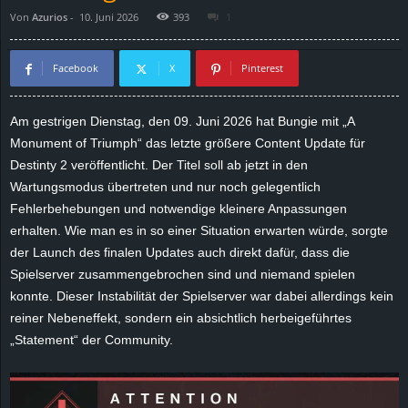
Von
Azurios
-
10. Juni 2026
393
1
d
e
Facebook
X
Pinterest
–
Am gestrigen Dienstag, den 09. Juni 2026 hat Bungie mit „A
Monument of Triumph“ das letzte größere Content Update für
E
Destinty 2 veröffentlicht. Der Titel soll ab jetzt in den
i
Wartungsmodus übertreten und nur noch gelegentlich
Fehlerbehebungen und notwendige kleinere Anpassungen
n
erhalten. Wie man es in so einer Situation erwarten würde, sorgte
der Launch des finalen Updates auch direkt dafür, dass die
a
Spielserver zusammengebrochen sind und niemand spielen
konnte. Dieser Instabilität der Spielserver war dabei allerdings kein
u
reiner Nebeneffekt, sondern ein absichtlich herbeigeführtes
„Statement“ der Community.
s
g