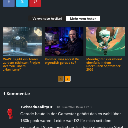
Verwandte Artikel
Mehr vom Autor
WoW: Es gibt ein Teaser
Krömer, was zockst Du
Moonlighter 2 erscheint
zu dem nächsten Projekt
eigentlich gerade so?
ebenfalls in dem
des YouTubers
überfüllten September
„Hurricane“
2026
1 Kommentar
TwistedRealityDE
10. Juni 2026 Beim 17:13
Gerade heute in der Gamestar gehört das es wohl über
160k peak waren. Leider war D2 für mich seit dem
wechsel auf Steam gestorben. Ich habe damals ein Spiel