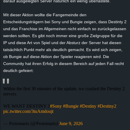
darauf ausgelegten Server natürlich ein wenig überlastete.
r
Mit dieser Aktion wollte die Fangemeinde den
B
Entscheidungsträgern bei Sony und Bungie zeigen, dass Destinty 2
und das Franchise im Allgemeinen nicht einfach so zurückgelassen
l
werden sollten. Es gibt noch immer eine große Zielgruppe für die
o
IP und diese Art von Spiel und der Absturz der Server hat diesen
tatsächlich Punkt mehr als deutlich gemacht. Es wird sich zeigen,
g
ob Bungie auf diese Aktion der Spieler reagieren wird. Die
Community hat ihren Erfolg in diesem Bereich auf jeden Fall recht
!
deutlich gefeiert:
Within the first 30 minutes of the update, we crashed the Destiny 2
servers.
WE WANT DESTINY 3
#Sony
#Bungie
#Destiny
#Destiny2
pic.twitter.com/3tuAmdoujt
— Protomario (@Protomario)
June 9, 2026