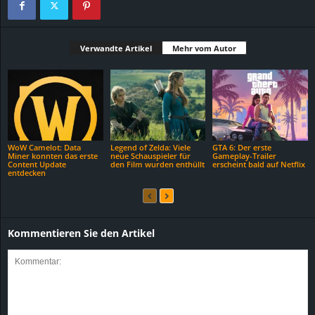
Verwandte Artikel
Mehr vom Autor
WoW Camelot: Data
Legend of Zelda: Viele
GTA 6: Der erste
Miner konnten das erste
neue Schauspieler für
Gameplay-Trailer
Content Update
den Film wurden enthüllt
erscheint bald auf Netflix
entdecken
Kommentieren Sie den Artikel