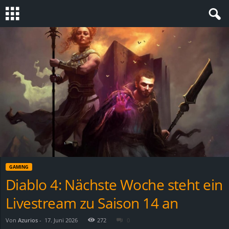
S
t
e
v
i
n
GAMING
h
Diablo 4: Nächste Woche steht ein
Livestream zu Saison 14 an
o
.
Von
Azurios
-
17. Juni 2026
272
0