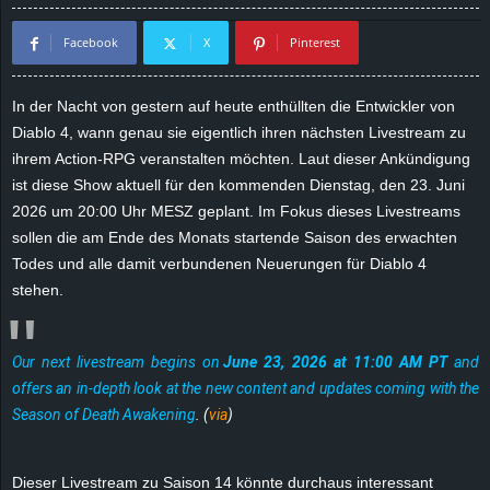
d
Facebook
X
Pinterest
e
In der Nacht von gestern auf heute enthüllten die Entwickler von
–
Diablo 4, wann genau sie eigentlich ihren nächsten Livestream zu
ihrem Action-RPG veranstalten möchten. Laut dieser Ankündigung
E
ist diese Show aktuell für den kommenden Dienstag, den 23. Juni
2026 um 20:00 Uhr MESZ geplant. Im Fokus dieses Livestreams
i
sollen die am Ende des Monats startende Saison des erwachten
Todes und alle damit verbundenen Neuerungen für Diablo 4
n
stehen.
a
Our next livestream begins on
June 23, 2026 at 11:00 AM PT
and
u
offers an in-depth look at the new content and updates coming with the
s
Season of Death Awakening
. (
via
)
g
Dieser Livestream zu Saison 14 könnte durchaus interessant