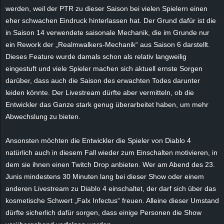
werden, weil der PTR zu dieser Saison bei vielen Spielern einen
e
eher schwachen Eindruck hinterlassen hat. Der Grund dafür ist die
z
in Saison 14 verwendete saisonale Mechanik, die im Grunde nur
ein Rework der „Realmwalkers-Mechanik“ aus Saison 6 darstellt.
e
Dieses Feature wurde damals schon als relativ langweilig
eingestuft und viele Spieler machen sich aktuell ernste Sorgen
i
darüber, dass auch die Saison des erwachten Todes darunter
leiden könnte. Der Livestream dürfte aber vermitteln, ob die
c
Entwickler das Ganze stark genug überarbeitet haben, um mehr
Abwechslung zu bieten.
h
Ansonsten möchten die Entwickler die Spieler von Diablo 4
n
natürlich auch in diesem Fall wieder zum Einschalten motivieren, in
e
dem sie ihnen einen Twitch Drop anbieten. Wer am Abend des 23.
Junis mindestens 30 Minuten lang bei dieser Show oder einem
t
anderen Livestream zu Diablo 4 einschaltet, der darf sich über das
kosmetische Schwert „Falx Infectus“ freuen. Alleine dieser Umstand
e
dürfte sicherlich dafür sorgen, dass einige Personen die Show