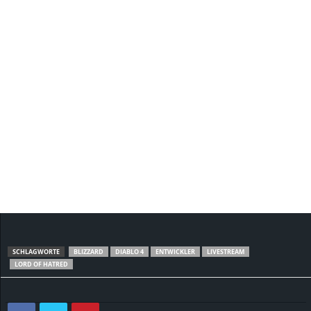
SCHLAGWORTE
BLIZZARD
DIABLO 4
ENTWICKLER
LIVESTREAM
LORD OF HATRED