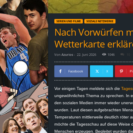
d
e
SERIEN UND FILME
SOZIALE NETZWERKE
–
Nach Vorwürfen m
E
Wetterkarte erklä
i
Von
Azurios
-
22. Juni 2026
1046
10
n
Facebook
X
Pi
a
Vor einigen Tagen meldete sich die
Tages
u
ungewöhnliches Thema zu sprechen. In eine
den sozialen Medien immer wieder unerwa
s
wurden. Laut diesen aufgebrachten Mens
Temperaturen mittlerweile deutlich röter a
g
möchte die Tagesschau auf diese Weise 
e
Menschen erzeugen. Begleitet wurden die