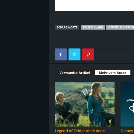
SCHLAGWORTE
DEUTSCHLAND
ÖFFENTLICH-RECH
Verwandte Artikel
Mehr vom Autor
Legend of Zelda: Viele neue
Disney i