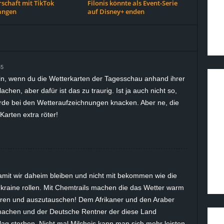
schaft mit TikTok
Filonis könnte als Event-Serie
angen
auf Disney+ enden
45
in, wenn du die Wetterkarten der Tagesschau anhand ihrer
lachen, aber dafür ist das zu traurig. Ist ja auch nicht so,
orde bei den Wetteraufzeichnungen knacken. Aber ne, die
arten extra röter!
amit wir daheim bleiben und nicht mit bekommen wie die
kraine rollen. Mit Chemtrails machen die das Wetter warm
eren und auszutauschen! Dem Afrikaner und den Araber
 machen und der Deutsche Rentner der diese Land
lag sterben. Nicht mal Milcheis kann man sich mehr leisten