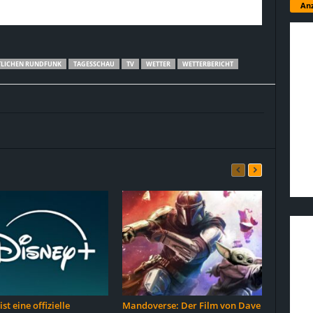
Anz
TLICHEN RUNDFUNK
TAGESSCHAU
TV
WETTER
WETTERBERICHT
st eine offizielle
Mandoverse: Der Film von Dave