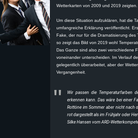
Wetterkarten von 2009 und 2019 zeigten.
z
Um diese Situation aufzuklären, hat die
e
umfangreiche Erklärung veröffentlicht. Erst
Fake, der nur für die Dramatisierung des 
i
so zeigt das Bild von 2019 wohl Temperatu
Das Ganze sind also zwei verschiedene Fo
c
voneinander unterscheiden. Im Verlauf d
gelegentlich überarbeitet, aber der Wetter
h
Vergangenheit.
n
Wir passen die Temperaturfarben de
e
erkennen kann. Das wäre bei einer Fa
t
Rottöne im Sommer aber nicht nach o
rot dargestellt als im Frühjahr oder H
e
Silke Hansen vom ARD-Wetterkompet
r