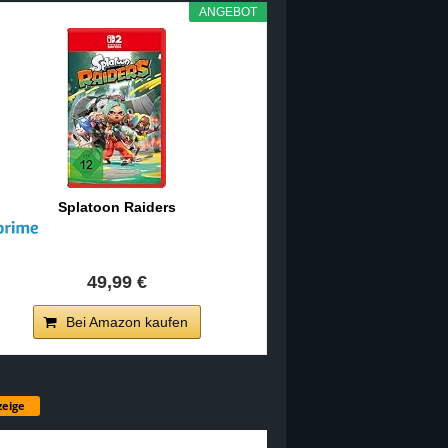
ANGEBOT
Splatoon Raiders
49,99 €
Bei Amazon kaufen
eige