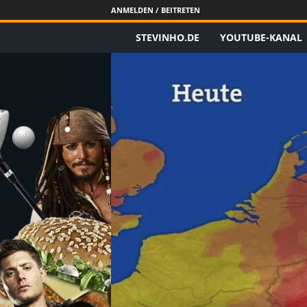
ANMELDEN / BEITRETEN
STEVINHO.DE
YOUTUBE-KANAL
S
t
e
v
i
n
h
o
.