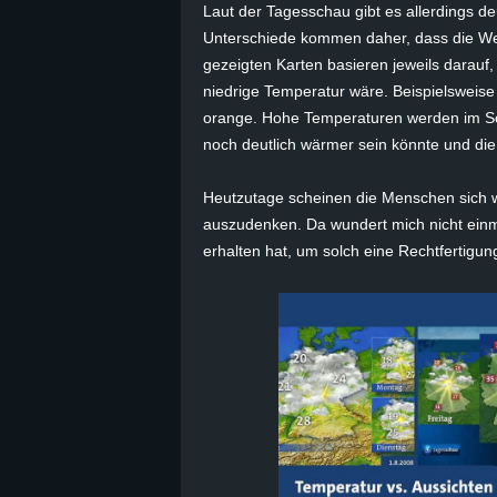
Laut der Tagesschau gibt es allerdings d
B
Unterschiede kommen daher, dass die Wet
gezeigten Karten basieren jeweils darauf,
l
niedrige Temperatur wäre. Beispielsweise s
orange. Hohe Temperaturen werden im Somm
o
noch deutlich wärmer sein könnte und die 
g
Heutzutage scheinen die Menschen sich w
auszudenken. Da wundert mich nicht einm
!
erhalten hat, um solch eine Rechtfertigu