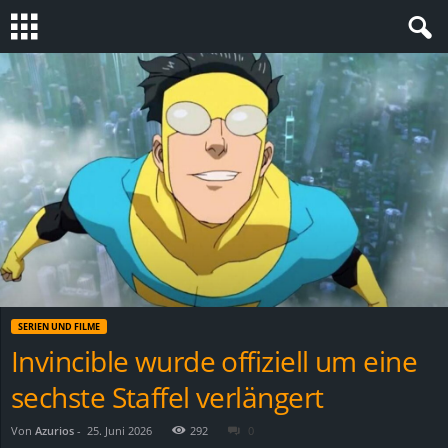
S
t
e
v
i
n
SERIEN UND FILME
h
Invincible wurde offiziell um eine
sechste Staffel verlängert
o
.
Von
Azurios
-
25. Juni 2026
292
0