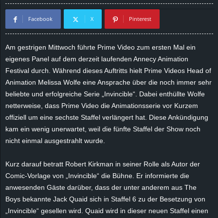
d
Facebook
X
Pinterest
e
Am gestrigen Mittwoch führte Prime Video zum ersten Mal ein
–
eigenes Panel auf dem derzeit laufenden Annecy Animation
Festival durch. Während dieses Auftritts hielt Prime Videos Head of
E
Animation Melissa Wolfe eine Ansprache über die noch immer sehr
beliebte und erfolgreiche Serie „Invincible“. Dabei enthüllte Wolfe
i
netterweise, dass Prime Video die Animationsserie vor Kurzem
offiziell um eine sechste Staffel verlängert hat. Diese Ankündigung
n
kam ein wenig unerwartet, weil die fünfte Staffel der Show noch
nicht einmal ausgestrahlt wurde.
a
u
Kurz darauf betratt Robert Kirkman in seiner Rolle als Autor der
Comic-Vorlage von „Invincible“ die Bühne. Er informierte die
s
anwesenden Gäste darüber, dass der unter anderem aus The
Boys bekannte Jack Quaid sich in Staffel 6 zu der Besetzung von
g
„Invincible“ gesellen wird. Quaid wird in dieser neuen Staffel einen