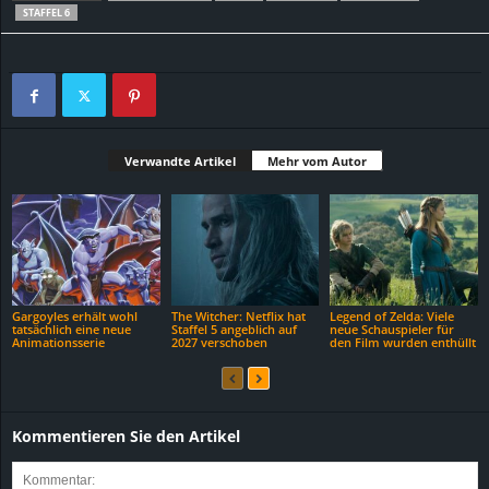
STAFFEL 6
Verwandte Artikel
Mehr vom Autor
Gargoyles erhält wohl
The Witcher: Netflix hat
Legend of Zelda: Viele
tatsächlich eine neue
Staffel 5 angeblich auf
neue Schauspieler für
Animationsserie
2027 verschoben
den Film wurden enthüllt
Kommentieren Sie den Artikel