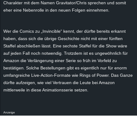
Charakter mit dem Namen Gravitator/Chris sprechen und somit
e
eher eine Nebenrolle in den neuen Folgen einnehmen.
z
Wer die Comics zu „Invincible“ kennt, der dürfte bereits erkannt
e
haben, dass sich die übrige Geschichte nicht mit einer fünften
Staffel abschließen lässt. Eine sechste Staffel für die Show wäre
i
auf jeden Fall noch notwendig. Trotzdem ist es ungewöhnlich für
c
Amazon die Verlängerung einer Serie so früh im Vorfeld zu
bestätigen. Solche Bestellungen gibt es eigentlich nur für enorm
h
umfangreiche Live-Action-Formate wie Rings of Power. Das Ganze
dürfte aufzeigen, wie viel Vertrauen die Leute bei Amazon
n
mittlerweile in diese Animationsserie setzen.
e
Anzeige
t
e