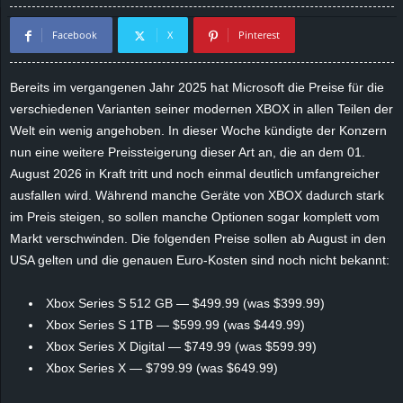
d
Facebook
X
Pinterest
e
Bereits im vergangenen Jahr 2025 hat Microsoft die Preise für die
–
verschiedenen Varianten seiner modernen XBOX in allen Teilen der
Welt ein wenig angehoben. In dieser Woche kündigte der Konzern
E
nun eine weitere Preissteigerung dieser Art an, die an dem 01.
August 2026 in Kraft tritt und noch einmal deutlich umfangreicher
i
ausfallen wird. Während manche Geräte von XBOX dadurch stark
im Preis steigen, so sollen manche Optionen sogar komplett vom
n
Markt verschwinden. Die folgenden Preise sollen ab August in den
USA gelten und die genauen Euro-Kosten sind noch nicht bekannt:
a
u
Xbox Series S 512 GB — $499.99 (was $399.99)
Xbox Series S 1TB — $599.99 (was $449.99)
s
Xbox Series X Digital — $749.99 (was $599.99)
Xbox Series X — $799.99 (was $649.99)
g