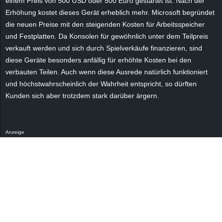
einem Preis von 500 USD oder 500 Euro gestartet ist. Nach der
r
Erhöhung kostet dieses Gerät erheblich mehr. Microsoft begründet
die neuen Preise mit den steigenden Kosten für Arbeitsspeicher
B
und Festplatten. Da Konsolen für gewöhnlich unter dem Teilpreis
verkauft werden und sich durch Spielverkäufe finanzieren, sind
l
diese Geräte besonders anfällig für erhöhte Kosten bei den
o
verbauten Teilen. Auch wenn diese Ausrede natürlich funktioniert
und höchstwahrscheinlich der Wahrheit entspricht, so dürften
g
Kunden sich aber trotzdem stark darüber ärgern.
!
Anzeige