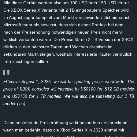
Alle diese Geräte werden also um 100 USD oder 150 USD teurer.
e
Die XBOX Series X Variante mit 2 TB eingebautem Speicher wird
im August sogar komplett vom Markt verschwinden. Scheinbar ist
z
Microsoft mehr als bewusst, dass sich dieses Produkt bei dem
nach der Preiserhöhung notwendigen neuen Preis nicht mehr
e
wirklich verkaufen würde. Die Preise für die 2 TB Version der XBOX
i
dürften in den nächsten Tagen und Wochen drastisch im
sekundären Markt steigen, weshalb interessierte Käufer vermutlich
c
früh zuschlagen sollten.
h
Effective August 1, 2026, we will be updating prices worldwide. The
n
price of XBOX consoles will increase by US$100 for 512 GB models
and US$150 for 1 TB models. We will also be sunsetting our 2 TB
e
model. (
via
)
t
Diese anstehende Preiserhöhung wirkt besonders erschreckend,
e
wenn man bedenkt, dass die Xbox Series X in 2020 einmal mit