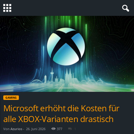
S
t
e
v
i
n
GAMING
h
Microsoft erhöht die Kosten für
alle XBOX-Varianten drastisch
o
.
Von
Azurios
-
26. Juni 2026
377
1