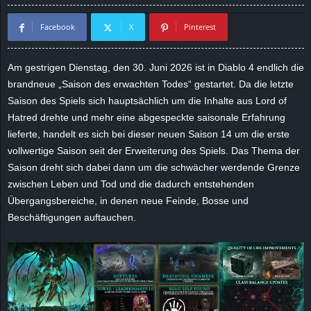
d
Facebook
X
Pinterest
e
Am gestrigen Dienstag, den 30. Juni 2026 ist in Diablo 4 endlich die
–
brandneue „Saison des erwachten Todes“ gestartet. Da die letzte
Saison des Spiels sich hauptsächlich um die Inhalte aus Lord of
E
Hatred drehte und mehr eine abgespeckte saisonale Erfahrung
lieferte, handelt es sich bei dieser neuen Saison 14 um die erste
i
vollwertige Saison seit der Erweiterung des Spiels. Das Thema der
Saison dreht sich dabei dann um die schwächer werdende Grenze
n
zwischen Leben und Tod und die dadurch entstehenden
Übergangsbereiche, in denen neue Feinde, Bosse und
a
Beschäftigungen auftauchen.
u
s
g