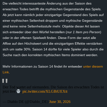
r
Die vielleicht interessanteste Änderung aus der Saison des
erwachten Todes betrifft die mythischen Gegenstande des Spiels.
B
Ab jetzt kann nämlich jeder einzigartige Gegenstand des Spiels auf
einer mythischen Seltenheit droppen und mythische Gegenstände
l
sind keine reine Seltenheitsstufe mehr. Objekte dieser Art lassen
sich entweder über den Würfel herstellen (
nur 1 Item pro Person
)
o
oder in der offenen Spielwelt finden. Diese Form der setzt alle
Affixe auf den Höchstwert und die einzigartigen Effekte verstärken
g
sich um satte 30%. Saison 14 dürfte für viele Spieler also durch die
Suche nach den korrekten mythischen Items dominiert werden.
!
Mehr Informationen zu Saison 14 findet ihr entweder
unter diesem
Link
.
Der Tod wartet auf niemanden. Die Saison des erwachten Todes ist
jetzt live
.
pic.twitter.com/XLGBtUEXtt
— Diablo DE (@Diablo_DE)
June 30, 2026