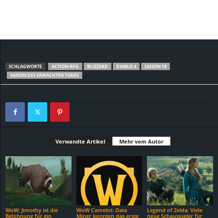
SCHLAGWORTE
ACTION-RPG
BLIZZARD
DIABLO 4
SAISON 14
SAISON DES ERWACHTEN TODES
Verwandte Artikel
Mehr vom Autor
WoW: Jimothy ist die
WoW Camelot: Data
Legend of Zelda: Viele
Belohnung für ein
Miner konnten das erste
neue Schauspieler für