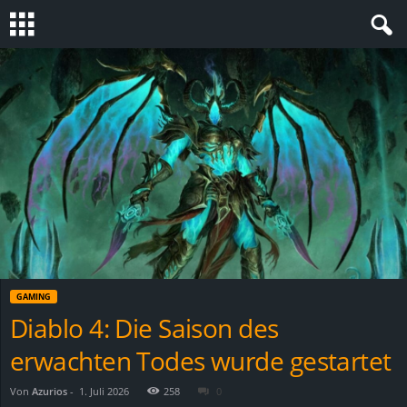
S
t
e
v
i
n
GAMING
h
Diablo 4: Die Saison des
erwachten Todes wurde gestartet
o
.
Von
Azurios
-
1. Juli 2026
258
0