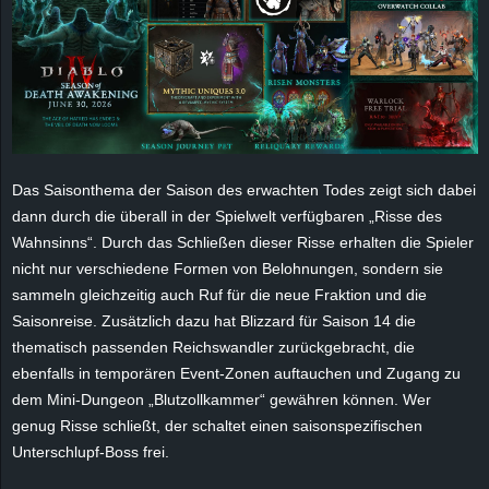
e
z
e
i
Das Saisonthema der Saison des erwachten Todes zeigt sich dabei
c
dann durch die überall in der Spielwelt verfügbaren „Risse des
Wahnsinns“. Durch das Schließen dieser Risse erhalten die Spieler
h
nicht nur verschiedene Formen von Belohnungen, sondern sie
sammeln gleichzeitig auch Ruf für die neue Fraktion und die
n
Saisonreise. Zusätzlich dazu hat Blizzard für Saison 14 die
thematisch passenden Reichswandler zurückgebracht, die
e
ebenfalls in temporären Event-Zonen auftauchen und Zugang zu
dem Mini-Dungeon „Blutzollkammer“ gewähren können. Wer
t
genug Risse schließt, der schaltet einen saisonspezifischen
Unterschlupf-Boss frei.
e