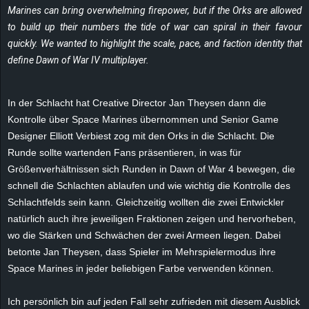
Marines can bring overwhelming firepower, but if the Orks are allowed
e
to build up their numbers the tide of war can spiral in their favour
z
quickly. We wanted to highlight the scale, pace, and faction identity that
define Dawn of War IV multiplayer.
e
In der Schlacht hat Creative Director Jan Theysen dann die
i
Kontrolle über Space Marines übernommen und Senior Game
c
Designer Elliott Verbiest zog mit den Orks in die Schlacht. Die
Runde sollte wartenden Fans präsentieren, in was für
h
Größenverhältnissen sich Runden in Dawn of War 4 bewegen, die
schnell die Schlachten ablaufen und wie wichtig die Kontrolle des
n
Schlachtfelds sein kann. Gleichzeitig wollten die zwei Entwickler
natürlich auch ihre jeweiligen Fraktionen zeigen und hervorheben,
e
wo die Stärken und Schwächen der zwei Armeen liegen. Dabei
betonte Jan Theysen, dass Spieler im Mehrspielermodus ihre
t
Space Marines in jeder beliebigen Farbe verwenden können.
e
Ich persönlich bin auf jeden Fall sehr zufrieden mit diesem Ausblick