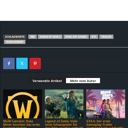
SCHLAGWORTE
40K
DAWN OF WAR 4
KING ART GAMES
RTS
TRAILER
WARHAMMER
Verwandte Artikel
Mehr vom Autor
WoW Camelot: Data
Legend of Zelda: Viele
GTA 6: Der erste
Miner konnten das erste
neue Schauspieler für
Gameplay-Trailer
Content Update
den Film wurden enthüllt
erscheint bald auf Netflix