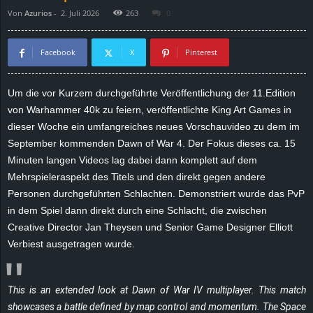
Von
Azurios
-
2. Juli 2026
263
0
d
e
Facebook
X
Pinterest
–
Um die vor Kurzem durchgeführte Veröffentlichung der 11.Edition
von Warhammer 40k zu feiern, veröffentlichte King Art Games in
E
dieser Woche ein umfangreiches neues Vorschauvideo zu dem im
i
September kommenden Dawn of War 4. Der Fokus dieses ca. 15
Minuten langen Videos lag dabei dann komplett auf dem
n
Mehrspieleraspekt des Titels und den direkt gegen andere
Personen durchgeführten Schlachten. Demonstriert wurde das PvP
a
in dem Spiel dann direkt durch eine Schlacht, die zwischen
Creative Director Jan Theysen und Senior Game Designer Elliott
u
Verbiest ausgetragen wurde.
s
This is an extended look at Dawn of War IV multiplayer. This match
g
showcases a battle defined by map control and momentum. The Space