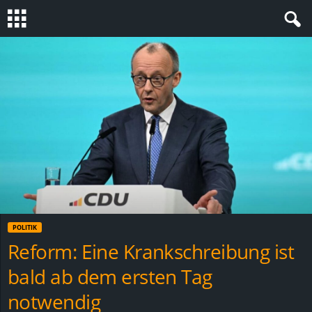
S
t
e
v
i
n
POLITIK
h
Reform: Eine Krankschreibung ist
bald ab dem ersten Tag
o
notwendig
.