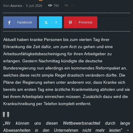
Von
Azurios
-
3. Juli 2026
793
11
d
e
Facebook
X
Pinterest
–
Aktuell haben kranke Personen bis zum vierten Tag ihrer
Erkrankung die Zeit dafür, um zum Arzt zu gehen und eine
E
Arbeitsunfähigkeitsbescheinigung für ihren Arbeitgeber zu
i
erlangen. Gestern Nachmittag kündigte die deutsche
Bundesregierung nun allerdings ein kommendes Reformpaket an,
n
welches diese recht simple Regel drastisch verändern dürfte. Die
Pläne der Regierung sehen unter anderem vor, dass Kranke sich
a
bereits am ersten Tag eine ärztliche Krankmeldung abholen und sie
bei ihrem Arbeitsplatz einreichen müssen. Zusätzlich dazu wird die
u
Krankschreibung per Telefon komplett entfernt.
s
„Wir können uns diesen Wettbewerbsnachteil durch lange
g
Abwesenheiten in den Unternehmen nicht mehr leisten“ –