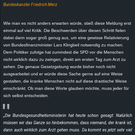
Bundeskanzler Friedrich Merz
e
z
Wie man es nicht anders erwarten würde, stieß diese Meldung erst
einmal auf viel Kritik. Die Beschwerden über diesen Schritt fielen
e
dabei dann sogar groß genug aus, um eine gewisse Relativierung
von Bundesfinanzminister Lars Klingbeil notwendig zu machen.
i
Dem Politiker zufolge hat zumindest die SPD vor die Menschen
c
nicht wirklich dazu zu zwingen, direkt am ersten Tag zum Arzt zu
sehen. Die genaue Gesetzgebung wurde bisher noch nicht
h
ausgearbeitet und er würde diese Sache gerne auf eine Weise
gestalten, die kranke Menschen nicht auf diese drastische Weise
n
einschränkt. Ob man diese Worte glauben möchte, muss jeder für
sich selbst entscheiden.
e
t
„Die Bundesgesundheitsministerin hat heute schon gesagt: Natürlich
müssen wir das Ganze so hinbekommen, dass niemand, der krank ist,
e
dann auch wirklich zum Arzt gehen muss. Da kommt es jetzt sehr viel