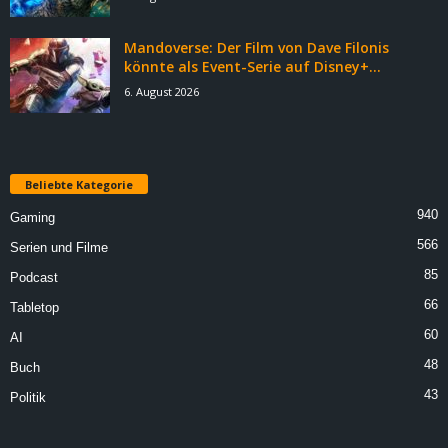
Mandoverse: Der Film von Dave Filonis
könnte als Event-Serie auf Disney+...
6. August 2026
Beliebte Kategorie
940
Gaming
566
Serien und Filme
85
Podcast
66
Tabletop
60
AI
48
Buch
43
Politik