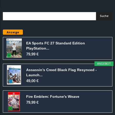
d
e
–
Anzeige
E
EA Sports FC 27 Standard Edition
PlayStation...
i
79,99 €
n
ANGEBOT
Assassin’s Creed Black Flag Resynced -
a
Launch...
49,00 €
u
Fire Emblem: Fortune's Weave
s
79,99 €
g