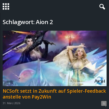
S
Schlagwort: Aion 2
t
e
v
i
n
h
NCSoft setzt in Zukunft auf Spieler-Feedback
o
anstelle von Pay2Win
31. März 2026
1
.