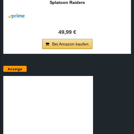
Splatoon Raiders
r
B
l
49,99 €
o
Bei Amazon kaufen
g
!
Anzeige