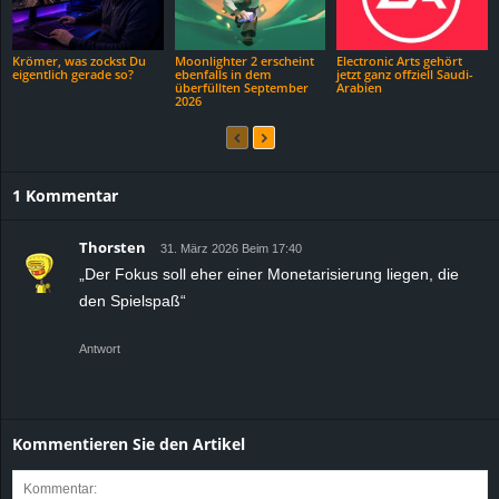
Krömer, was zockst Du
Moonlighter 2 erscheint
Electronic Arts gehört
eigentlich gerade so?
ebenfalls in dem
jetzt ganz offziell Saudi-
überfüllten September
Arabien
2026
1 Kommentar
Thorsten
31. März 2026 Beim 17:40
„Der Fokus soll eher einer Monetarisierung liegen, die
den Spielspaß“
Antwort
Kommentieren Sie den Artikel