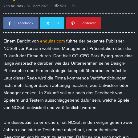
Von
Azurios
-
31. März 2026
520
1
d
e
Facebook
X
Pinterest
–
Einem Bericht von
enduins.com
führte der bekannte Publisher
NCSoft vor Kurzem wohl eine Management-Präsentation über die
E
Zukunft der Firma durch. Dort hielt CO-CEO Park Byung-moo eine
i
lange Ansprache darüber, wie das Unternehmen seine Design-
Philosophie und Firmenstrategie komplett überarbeiten möchte.
n
Laut dieser Rede wird die Firma kommende Veröffentlichungen
nicht mehr länger davon abhängig machen, was Entwickler oder
a
Manager denken. In Zukunft soll nur noch das Feedback von
Spielern und Testern ausschlaggebend dafür sein, welche Spiele
u
von NCSoft entwickelt und veröffentlicht werden.
s
Um dieses Ziel zu erreichen, hat NCSoft in den vergangenen zwei
Jahren eine interne Testebene aufgebaut, um authentische
g
Reaktionen von Nutzern zu erhalten. Dafür wurde auch noch ein