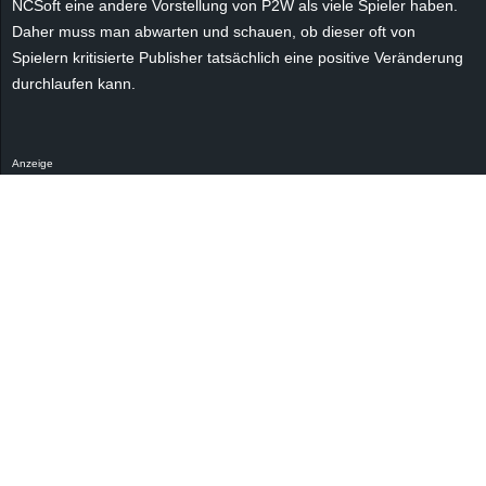
NCSoft eine andere Vorstellung von P2W als viele Spieler haben.
r
Daher muss man abwarten und schauen, ob dieser oft von
Spielern kritisierte Publisher tatsächlich eine positive Veränderung
B
durchlaufen kann.
l
o
Anzeige
g
!