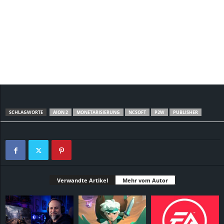
SCHLAGWORTE
AION 2
MONETARISIERUNG
NCSOFT
P2W
PUBLISHER
Verwandte Artikel
Mehr vom Autor