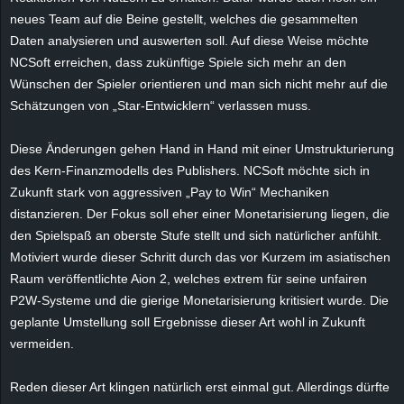
e
neues Team auf die Beine gestellt, welches die gesammelten
Daten analysieren und auswerten soll. Auf diese Weise möchte
z
NCSoft erreichen, dass zukünftige Spiele sich mehr an den
Wünschen der Spieler orientieren und man sich nicht mehr auf die
e
Schätzungen von „Star-Entwicklern“ verlassen muss.
i
Diese Änderungen gehen Hand in Hand mit einer Umstrukturierung
des Kern-Finanzmodells des Publishers. NCSoft möchte sich in
c
Zukunft stark von aggressiven „Pay to Win“ Mechaniken
distanzieren. Der Fokus soll eher einer Monetarisierung liegen, die
h
den Spielspaß an oberste Stufe stellt und sich natürlicher anfühlt.
n
Motiviert wurde dieser Schritt durch das vor Kurzem im asiatischen
Raum veröffentlichte Aion 2, welches extrem für seine unfairen
e
P2W-Systeme und die gierige Monetarisierung kritisiert wurde. Die
geplante Umstellung soll Ergebnisse dieser Art wohl in Zukunft
t
vermeiden.
e
Reden dieser Art klingen natürlich erst einmal gut. Allerdings dürfte