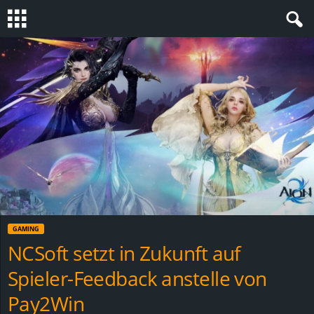
S
t
e
v
i
n
GAMING
h
NCSoft setzt in Zukunft auf
Spieler-Feedback anstelle von
o
Pay2Win
.