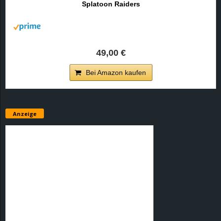
Splatoon Raiders
r
B
l
49,00 €
o
Bei Amazon kaufen
g
!
Anzeige