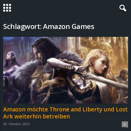
S
Schlagwort: Amazon Games
t
e
v
i
n
h
Amazon möchte Throne and Liberty und Lost
o
Ark weiterhin betreiben
30. Oktober 2025
0
.