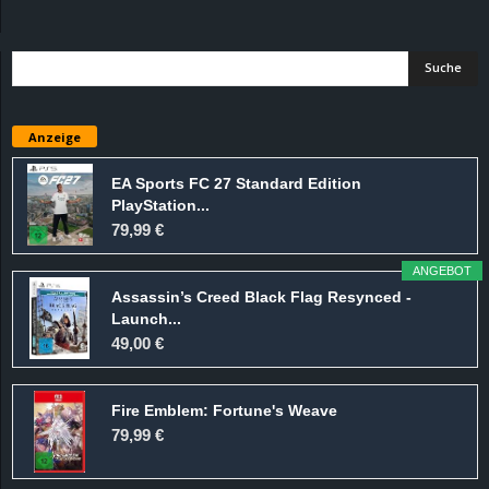
d
e
–
Anzeige
E
EA Sports FC 27 Standard Edition
PlayStation...
i
79,99 €
n
ANGEBOT
Assassin’s Creed Black Flag Resynced -
a
Launch...
49,00 €
u
Fire Emblem: Fortune's Weave
s
79,99 €
g