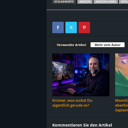
SCHLAGWORTE
AMAZON
AMAZON GAMES
ENTL
Verwandte Artikel
Mehr vom Autor
Krömer, was zockst Du
Moonlig
eigentlich gerade so?
ebenfal
Septem
Kommentieren Sie den Artikel