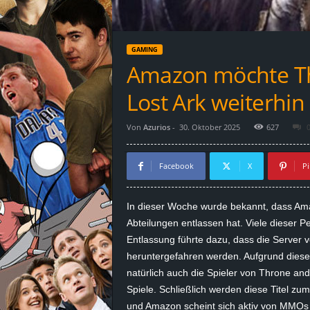
d
e
GAMING
–
Amazon möchte Th
E
Lost Ark weiterhin
i
Von
Azurios
-
30. Oktober 2025
627
n
Facebook
X
Pi
a
In dieser Woche wurde bekannt, dass Ama
u
Abteilungen entlassen hat. Viele dieser 
Entlassung führte dazu, dass die Serve
s
heruntergefahren werden. Aufgrund diese
natürlich auch die Spieler von Throne and
g
Spiele. Schließlich werden diese Titel z
e
und Amazon scheint sich aktiv von MMOs d