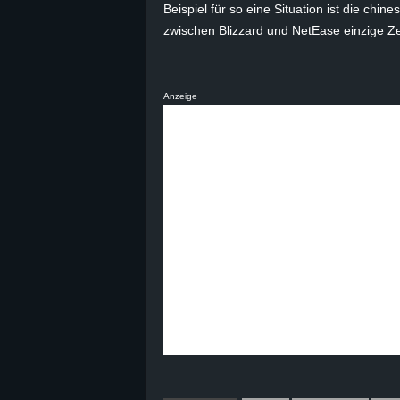
Beispiel für so eine Situation ist die chi
B
zwischen Blizzard und NetEase einzige Ze
l
Anzeige
o
g
!