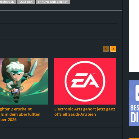
ASSUNGEN
LOST ARK
THRONE AND LIBERTY
hter 2 erscheint
Electronic Arts gehört jetzt ganz
ls in dem überfüllten
offziell Saudi-Arabien
ber 2026