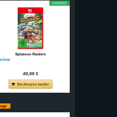
ANGEBOT
Splatoon Raiders
49,99 €
Bei Amazon kaufen
eige