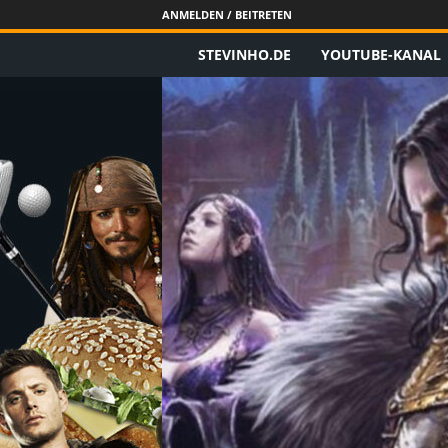
ANMELDEN / BEITRETEN
STEVINHO.DE
YOUTUBE-KANAL
S
t
e
v
i
n
h
o
.