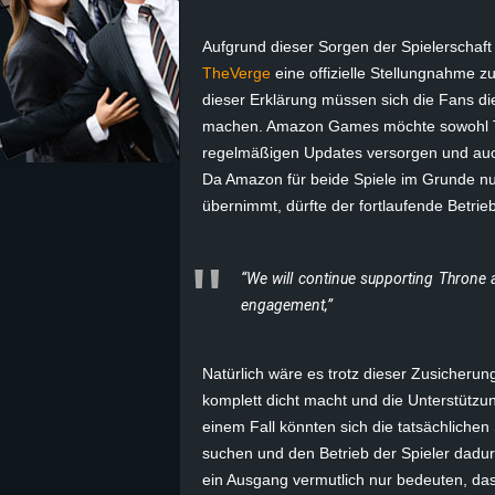
z
Aufgrund dieser Sorgen der Spielerscha
TheVerge
eine offizielle Stellungnahme zu
e
dieser Erklärung müssen sich die Fans die
machen. Amazon Games möchte sowohl Thr
i
regelmäßigen Updates versorgen und auch
Da Amazon für beide Spiele im Grunde nu
c
übernimmt, dürfte der fortlaufende Betrie
h
“We will continue supporting
Throne a
n
engagement,”
e
Natürlich wäre es trotz dieser Zusiche
t
komplett dicht macht und die Unterstützun
einem Fall könnten sich die tatsächlichen
e
suchen und den Betrieb der Spieler dadu
r
ein Ausgang vermutlich nur bedeuten, da