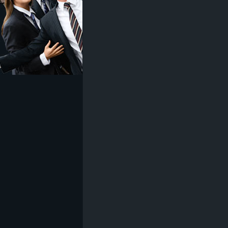
z
e
i
c
h
n
e
t
e
r