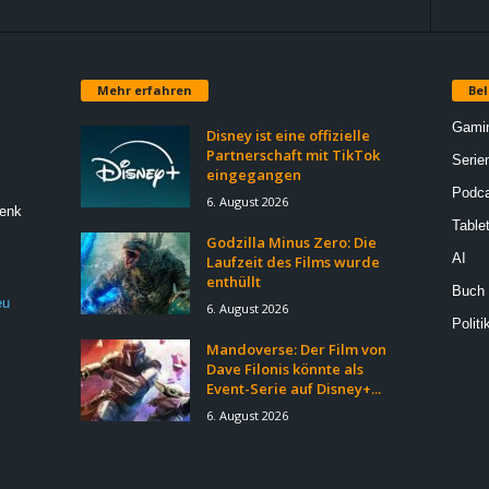
Mehr erfahren
Bel
Gami
Disney ist eine offizielle
Partnerschaft mit TikTok
Serie
eingegangen
Podca
6. August 2026
Denk
Table
Godzilla Minus Zero: Die
AI
Laufzeit des Films wurde
enthüllt
Buch
eu
6. August 2026
Politi
Mandoverse: Der Film von
Dave Filonis könnte als
Event-Serie auf Disney+...
6. August 2026