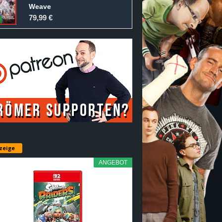
Weave
79,99 €
zeige
ANGEBOT