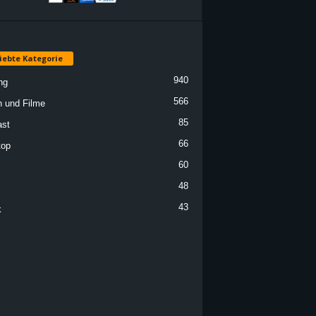
iebte Kategorie
940
ng
566
n und Filme
85
st
66
top
60
48
43
k