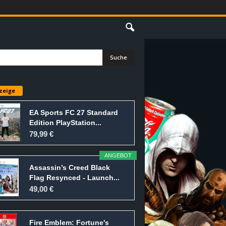
E
zeige
EA Sports FC 27 Standard
Edition PlayStation...
79,99 €
ANGEBOT
Assassin’s Creed Black
Flag Resynced - Launch...
49,00 €
Fire Emblem: Fortune's