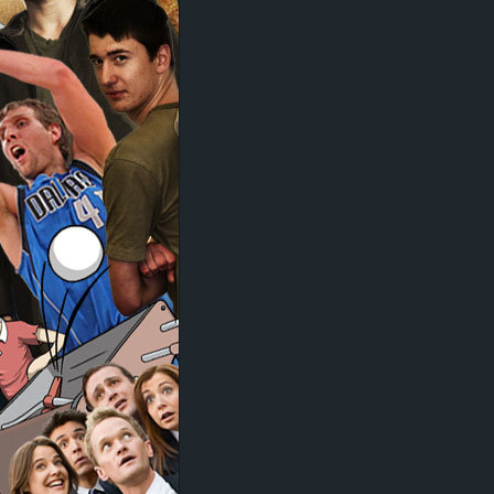
d
e
–
E
i
n
a
u
s
g
e