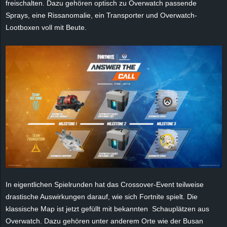
freischalten. Dazu gehören optisch zu Overwatch passende
e
Sprays, eine Rissanomalie, ein Transporter und Overwatch-
Lootboxen voll mit Beute.
z
e
i
c
h
n
e
In eigentlichen Spielrunden hat das Crossover-Event teilweise
t
drastische Auswirkungen darauf, wie sich Fortnite spielt. Die
klassische Map ist jetzt gefüllt mit bekannten Schauplätzen aus
e
Overwatch. Dazu gehören unter anderem Orte wie der Busan