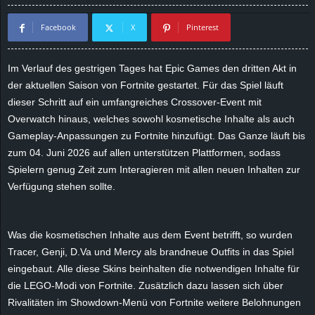
d
Facebook
X
Pinterest
e
Im Verlauf des gestrigen Tages hat Epic Games den dritten Akt in
–
der aktuellen Saison von Fortnite gestartet. Für das Spiel läuft
dieser Schritt auf ein umfangreiches Crossover-Event mit
E
Overwatch hinaus, welches sowohl kosmetische Inhalte als auch
Gameplay-Anpassungen zu Fortnite hinzufügt. Das Ganze läuft bis
i
zum 04. Juni 2026 auf allen unterstützen Plattformen, sodass
Spielern genug Zeit zum Interagieren mit allen neuen Inhalten zur
n
Verfügung stehen sollte.
a
Was die kosmetischen Inhalte aus dem Event betrifft, so wurden
u
Tracer, Genji, D.Va und Mercy als brandneue Outfits in das Spiel
s
eingebaut. Alle diese Skins beinhalten die notwendigen Inhalte für
die LEGO-Modi von Fortnite. Zusätzlich dazu lassen sich über
g
Rivalitäten im Showdown-Menü von Fortnite weitere Belohnungen