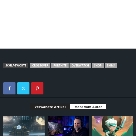
SCHLAGWORTE
CROSSOVER
FORTNITE
OVERWATCH
SHOP
SKINS
Verwandte Artikel
Mehr vom Autor