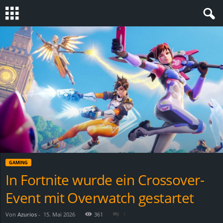
S
t
e
v
i
n
GAMING
h
In Fortnite wurde ein Crossover-
Event mit Overwatch gestartet
o
.
Von
Azurios
-
15. Mai 2026
361
1