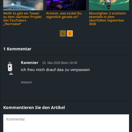
WoW: Es gibt ein Teaser
Krömer, was zockst Du
Moonlighter 2 erscheint
zu dem nächsten Projekt
eigentlich gerade so?
ebenfalls in dem
des YouTubers
überfüllten September
„Hurricane“
2026
1 Kommentar
Ravenier
15. Mai 2026 Beim 18:40
ich freu mich drauf das zu verpassen
Antwort
Kommentieren Sie den Artikel