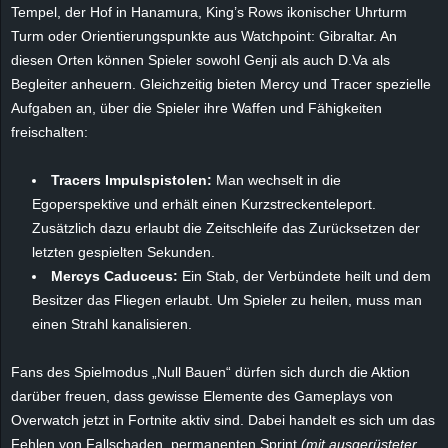
r
Tempel, der Hof in Hanamura, King’s Rows ikonischer Uhrturm
Turm oder Orientierungspunkte aus Watchpoint: Gibraltar. An
B
diesen Orten können Spieler sowohl Genji als auch D.Va als
Begleiter anheuern. Gleichzeitig bieten Mercy und Tracer spezielle
l
Aufgaben an, über die Spieler ihre Waffen und Fähigkeiten
freischalten:
o
Tracers Impulspistolen:
Man wechselt in die
g
Egoperspektive und erhält einen Kurzstreckenteleport.
Zusätzlich dazu erlaubt die Zeitschleife das Zurücksetzen der
!
letzten gespielten Sekunden.
Mercys Caduceus:
Ein Stab, der Verbündete heilt und dem
Besitzer das Fliegen erlaubt. Um Spieler zu heilen, muss man
einen Strahl kanalisieren.
Fans des Spielmodus „Null Bauen“ dürfen sich durch die Aktion
darüber freuen, dass gewisse Elemente des Gameplays von
Overwatch jetzt in Fortnite aktiv sind. Dabei handelt es sich um das
Fehlen von Fallschaden, permanenten Sprint
(mit ausgerüsteter