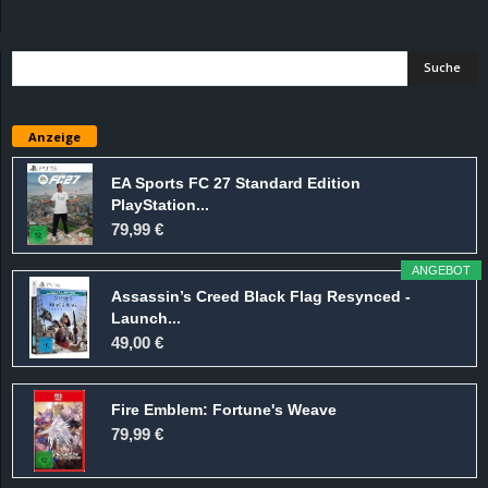
d
e
–
Anzeige
E
EA Sports FC 27 Standard Edition
PlayStation...
i
79,99 €
n
ANGEBOT
Assassin’s Creed Black Flag Resynced -
a
Launch...
49,00 €
u
Fire Emblem: Fortune's Weave
s
79,99 €
g