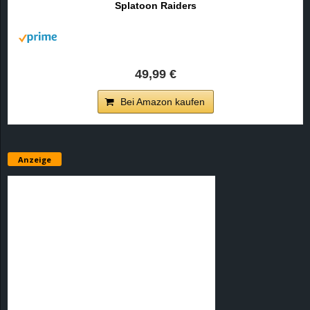
Splatoon Raiders
r
B
l
49,99 €
o
Bei Amazon kaufen
g
!
Anzeige