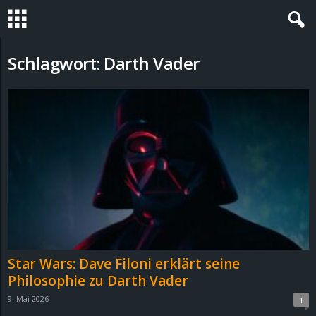
S
Schlagwort: Darth Vader
t
e
v
i
n
h
Star Wars: Dave Filoni erklärt seine
o
Philosophie zu Darth Vader
9. Mai 2026
1
.