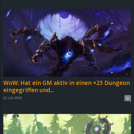
d
e
–
E
i
n
WoW: Hat ein GM aktiv in einen +23 Dungeon
a
eingegriffen und...
22. Juli 2026
0
u
s
g