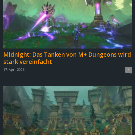
e
z
e
i
Midnight: Das Tanken von M+ Dungeons wird
c
stark vereinfacht
17. April 2026
1
h
n
e
t
e