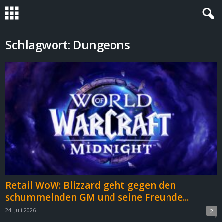
S
Schlagwort: Dungeons
t
e
v
i
n
h
Retail WoW: Blizzard geht gegen den
o
schummelnden GM und seine Freunde...
24. Juli 2026
2
.