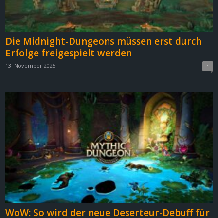
r
B
Die Midnight-Dungeons müssen erst durch
l
Erfolge freigespielt werden
13. November 2025
1
o
g
!
WoW: So wird der neue Deserteur-Debuff für