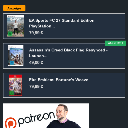
e
Anzeige
z
EA Sports FC 27 Standard Edition
PlayStation...
e
79,99 €
i
ANGEBOT
Assassin’s Creed Black Flag Resynced -
c
Launch...
49,00 €
h
Fire Emblem: Fortune's Weave
n
79,99 €
e
t
e