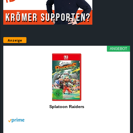
r
B
l
Anzeige
o
ANGEBOT
g
!
Splatoon Raiders