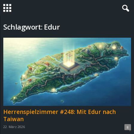
S
Schlagwort: Edur
t
e
v
i
n
h
Herrenspielzimmer #248: Mit Edur nach
o
Taiwan
22. März 2026
8
.