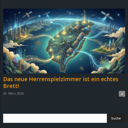
d
e
–
E
i
n
Das neue Herrenspielzimmer ist ein echtes
a
Brett!
20. März 2026
4
u
s
g