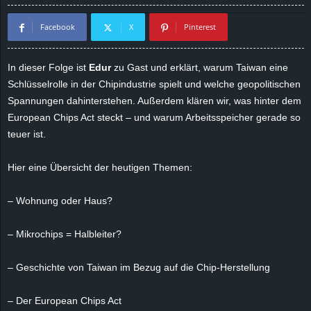
d
Facebook
X
Pinterest
e
In dieser Folge ist
Edur
zu Gast und erklärt, warum Taiwan eine
–
Schlüsselrolle in der Chipindustrie spielt und welche geopolitischen
Spannungen dahinterstehen. Außerdem klären wir, was hinter dem
E
European Chips Act steckt – und warum Arbeitsspeicher gerade so
teuer ist.
i
Hier eine Übersicht der heutigen Themen:
n
– Wohnung oder Haus?
a
u
– Mikrochips = Halbleiter?
s
– Geschichte von Taiwan im Bezug auf die Chip-Herstellung
g
– Der European Chips Act