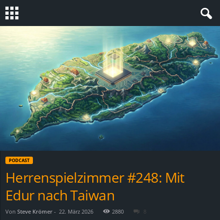
S
t
e
v
i
n
PODCAST
h
Herrenspielzimmer #248: Mit
Edur nach Taiwan
o
.
Von
Steve Krömer
-
22. März 2026
2880
8