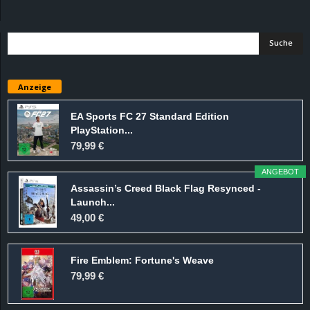
d
e
–
Anzeige
E
EA Sports FC 27 Standard Edition
PlayStation...
i
79,99 €
n
ANGEBOT
Assassin’s Creed Black Flag Resynced -
a
Launch...
49,00 €
u
Fire Emblem: Fortune's Weave
s
79,99 €
g