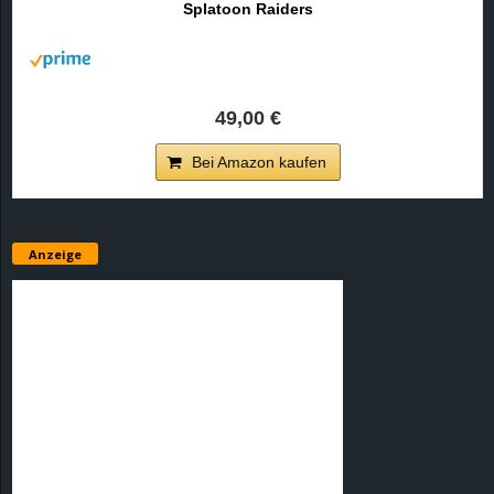
Splatoon Raiders
r
B
l
49,00 €
o
Bei Amazon kaufen
g
!
Anzeige