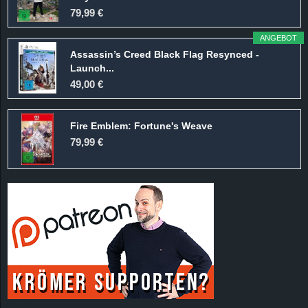
r
79,99 €
B
ANGEBOT
Assassin’s Creed Black Flag Resynced -
l
Launch...
49,00 €
o
Fire Emblem: Fortune's Weave
g
79,99 €
!