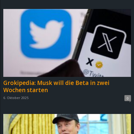
d
e
–
E
i
n
Grokipedia: Musk will die Beta in zwei
a
Wochen starten
6. Oktober 2025
0
u
s
g