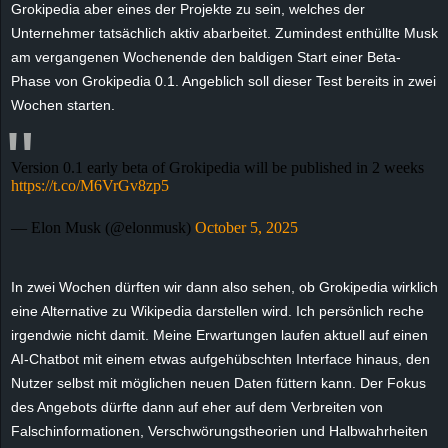
Grokipedia
aber eines der Projekte zu sein, welches der
e
Unternehmer tatsächlich aktiv abarbeitet. Zumindest enthüllte Musk
am vergangenen Wochenende den baldigen Start einer Beta-
z
Phase von
Grokipedia
0.1. Angeblich soll dieser Test bereits in zwei
Wochen starten.
e
i
Version 0.1 early beta of Grokipedia will be published in 2 weeks
https://t.co/M6VrGv8zp5
c
— Elon Musk (@elonmusk)
October 5, 2025
h
n
In zwei Wochen dürften wir dann also sehen, ob
Grokipedia
wirklich
eine Alternative zu Wikipedia darstellen wird. Ich persönlich reche
e
irgendwie nicht damit. Meine Erwartungen laufen aktuell auf einen
AI-Chatbot mit einem etwas aufgehübschten Interface hinaus, den
t
Nutzer selbst mit möglichen neuen Daten füttern kann. Der Fokus
des Angebots dürfte dann auf eher auf dem Verbreiten von
e
Falschinformationen, Verschwörungstheorien und Halbwahrheiten