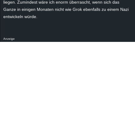
liegen. Zumindest wäre ich enorm überrascht, wenn sich das
r
Ganze in einigen Monaten nicht wie Grok ebenfalls zu einem Nazi
B
entwickeln würde.
l
Anzeige
o
g
!