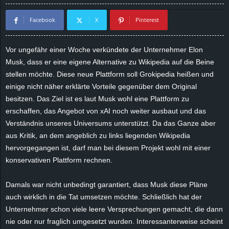
d
Facebook
X
Pinterest
e
Vor ungefähr einer Woche verkündete der Unternehmer Elon
–
Musk, dass er eine eigene Alternative zu Wikipedia auf die Beine
stellen möchte. Diese neue Plattform soll
Grokipedia
heißen und
E
einige nicht näher erklärte Vorteile gegenüber dem Original
besitzen. Das Ziel ist es laut Musk wohl eine Plattform zu
i
erschaffen, das Angebot von
xAI
noch weiter ausbaut und das
Verständnis unseres Universums unterstützt. Da das Ganze aber
n
aus Kritik, an dem angeblich zu links liegenden Wikipedia
hervorgegangen ist, darf man bei diesem Projekt wohl mit einer
a
konservativen Plattform rechnen.
u
Damals war nicht unbedingt garantiert, dass Musk diese Pläne
s
auch wirklich in die Tat umsetzen möchte. Schließlich hat der
Unternehmer schon viele leere Versprechungen gemacht, die dann
g
nie oder nur fraglich umgesetzt wurden. Interessanterweise scheint