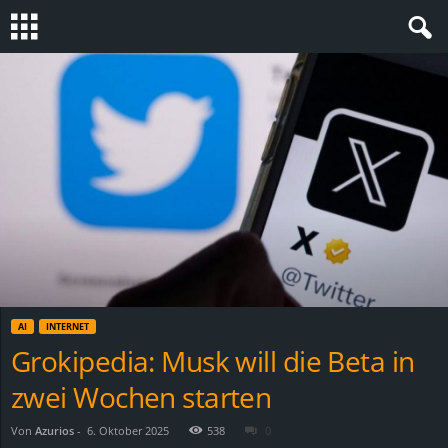
S
t
e
v
i
n
AI
INTERNET
h
Grokipedia: Musk will die Beta in
zwei Wochen starten
o
.
Von
Azurios
-
6. Oktober 2025
538
0