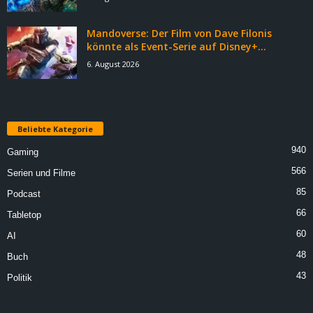
Mandoverse: Der Film von Dave Filonis
könnte als Event-Serie auf Disney+...
6. August 2026
Beliebte Kategorie
940
Gaming
566
Serien und Filme
85
Podcast
66
Tabletop
60
AI
48
Buch
43
Politik