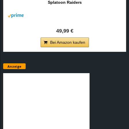
Splatoon Raiders
r
B
l
49,99 €
o
Bei Amazon kaufen
g
!
Anzeige