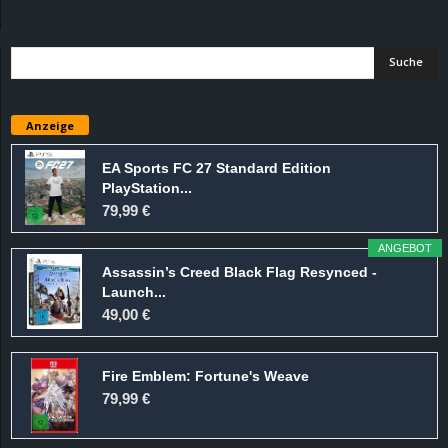
d
e
–
Anzeige
E
EA Sports FC 27 Standard Edition
PlayStation...
i
79,99 €
n
ANGEBOT
Assassin’s Creed Black Flag Resynced -
a
Launch...
49,00 €
u
Fire Emblem: Fortune's Weave
s
79,99 €
g