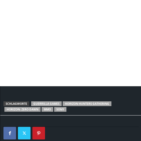
SCHLAGWORTE
GUERRILLA GAMES
HORIZON HUNTERS GATHERING
HORIZON: ZERO DAWN
MMO
SONY