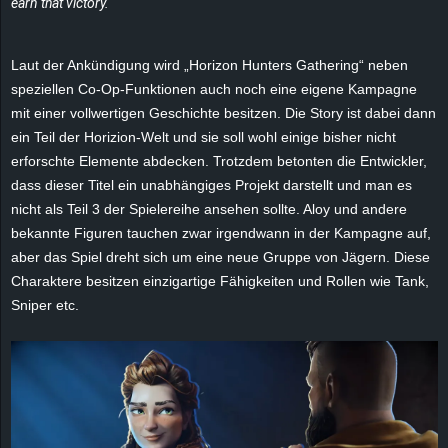
earn that victory.“
e
z
Laut der Ankündigung wird „Horizon Hunters Gathering“ neben
speziellen Co-Op-Funktionen auch noch eine eigene Kampagne
e
mit einer vollwertigen Geschichte besitzen. Die Story ist dabei dann
ein Teil der Horizion-Welt und sie soll wohl einige bisher nicht
i
erforschte Elemente abdecken. Trotzdem betonten die Entwickler,
dass dieser Titel ein unabhängiges Projekt darstellt und man es
c
nicht als Teil 3 der Spielereihe ansehen sollte. Aloy und andere
bekannte Figuren tauchen zwar irgendwann in der Kampagne auf,
h
aber das Spiel dreht sich um eine neue Gruppe von Jägern. Diese
Charaktere besitzen einzigartige Fähigkeiten und Rollen wie Tank,
n
Sniper etc.
e
t
e