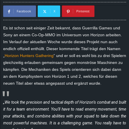
d
Facebook
X
Pinterest
e
Es ist schon seit einiger Zeit bekannt, dass Guerrilla Games und
–
Sony an einem Co-Op-MMO im Universum von Horizon arbeiten.
Im Verlauf der aktuellen Woche wurde dieses Projekt nun auch
E
endlich offiziell enthüllt. Dieser kommende Titel trägt den Namen
„
Horizon Hunters Gathering
“ und er soll es wohl bis zu drei Spielern
i
gleichzeitig erlauben gemeinsam gegen monströse Maschinen zu
kämpfen. Die Mechaniken des Spiels orientieren sich dabei dann
n
an dem Kampfsystem von Horizon 1 und 2, welches für diesen
neuen Titel aber etwas angepasst und ergänzt wurde.
a
u
„We took the precision and tactical depth of Horizon’s combat and built
s
it for a team environment. You’ll have to read enemy movement, time
your attacks, and combine abilities with your squad to take down the
g
most powerful machines. It is a challenging game. You really have to